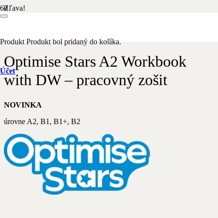
Zľava!
Domov
/
Anglický jazyk
/ Optimise Stars A2 Workbook with DW –
pracovný zošit
Produkt
Produkt
bol pridaný do košíka.
Optimise Stars A2 Workbook
Účet
with DW – pracovný zošit
NOVINKA
úrovne A2, B1, B1+, B2