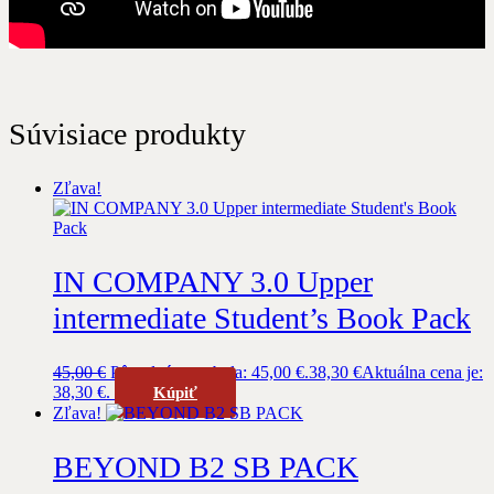
Súvisiace produkty
Zľava!
IN COMPANY 3.0 Upper
intermediate Student’s Book Pack
45,00
€
Pôvodná cena bola: 45,00 €.
38,30
€
Aktuálna cena je:
38,30 €.
Kúpiť
Zľava!
BEYOND B2 SB PACK