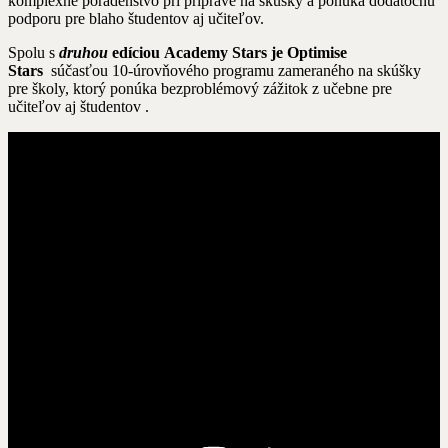
komplexné poradenstvo pri príprave na skúšky a ponúka dodatočnú
podporu pre blaho študentov aj učiteľov.
Spolu s
druhou
edíciou
Academy Stars je
Optimise
Stars
súčasťou 10-úrovňového programu zameraného na skúšky
pre školy, ktorý ponúka bezproblémový zážitok z učebne pre
učiteľov aj študentov .