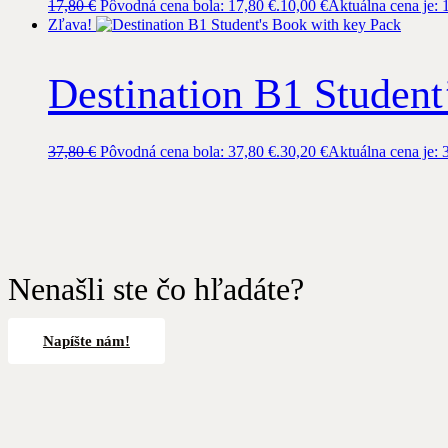
17,80
€
Pôvodná cena bola: 17,80 €.
10,00
€
Aktuálna cena je: 
Zľava!
Destination B1 Student
37,80
€
Pôvodná cena bola: 37,80 €.
30,20
€
Aktuálna cena je: 
Nenašli ste čo hľadáte?
Napíšte nám!