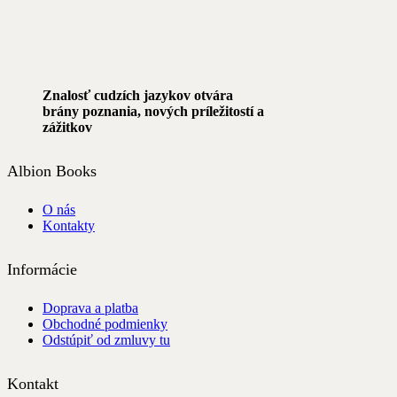
Znalosť cudzích jazykov otvára
brány poznania, nových príležitostí a
zážitkov
Albion Books
O nás
Kontakty
Informácie
Doprava a platba
Obchodné podmienky
Odstúpiť od zmluvy tu
Kontakt