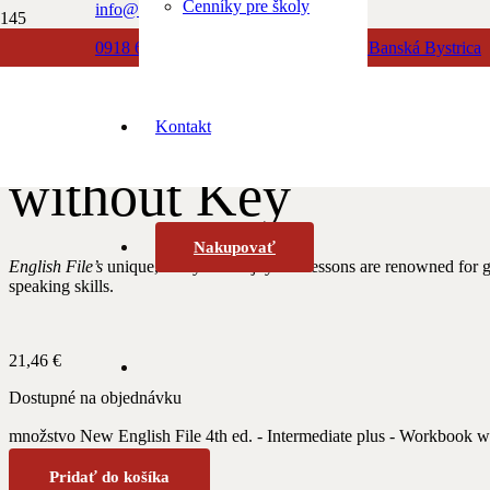
Cenníky pre školy
info@albionbooks.sk
Domov
/
Anglický jazyk
/ New English File 4th ed. – Intermediate 
0918 603 500
Dolná 23, 974 01 Banská Bystrica
0918 771 888
New English File 4th
Kontakt
without Key
Nakupovať
English File’s
unique, lively and enjoyable lessons are renowned for ge
speaking skills.
21,46
€
Dostupné na objednávku
množstvo New English File 4th ed. - Intermediate plus - Workbook 
Pridať do košíka