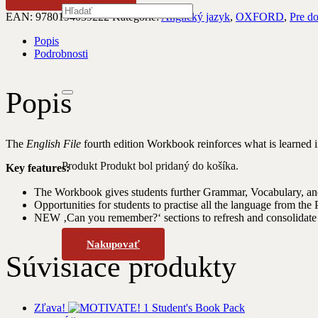
EAN:
9780194039222
Kategórie:
Anglický jazyk
,
OXFORD
,
Pre d
Popis
Podrobnosti
Popis
The
English File
fourth edition Workbook reinforces what is learned 
Produkt
Produkt
bol pridaný do košíka.
Key features:
The Workbook gives students further Grammar, Vocabulary, and
Opportunities for students to practise all the language from the 
NEW ‚Can you remember?‘ sections to refresh and consolidate 
Nakupovať
Súvisiace produkty
Zľava!