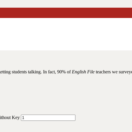
plus – Workbook without Key
 ed. – Intermediate 
tting students talking. In fact, 90% of
English File
teachers we surveye
without Key