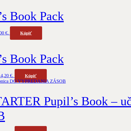
s Book Pack
00 €.
Kúpiť
s Book Pack
14,20 €.
Kúpiť
TER Pupil’s Book – uč
B