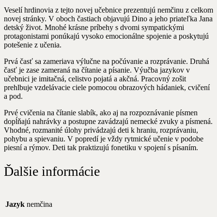
Veselí hrdinovia z tejto novej učebnice prezentujú nemčinu z celkom
novej stránky. V oboch častiach objavujú Dino a jeho priateľka Jana
detský život. Mnohé krásne príbehy s dvomi sympatickými
protagonistami ponúkajú vysoko emocionálne spojenie a poskytujú
potešenie z učenia.
Prvá časť sa zameriava výlučne na počúvanie a rozprávanie. Druhá
časť je zase zameraná na čítanie a písanie. Výučba jazykov v
učebnici je imitačná, celistvo pojatá a akčná. Pracovný zošit
prehlbuje vzdelávacie ciele pomocou obrazových hádaniek, cvičení
a pod.
Prvé cvičenia na čítanie slabík, ako aj na rozpoznávanie písmen
dopĺňajú nahrávky a postupne zavádzajú nemecké zvuky a písmená.
Vhodné, rozmanité úlohy privádzajú deti k hraniu, rozprávaniu,
pohybu a spievaniu. V popredí je vždy rytmické učenie v podobe
piesní a rýmov. Deti tak praktizujú fonetiku v spojení s písaním.
Ďalšie informácie
Jazyk
nemčina