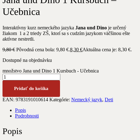
Učebnica
Interaktívny kurz nemeckého jazyka
Jana und Dino
je určený
žiakom 1 a 2 triedy ZŠ, ktorí sa s cudzím jazykom väčšinou ešte
aktívne nestretli.
9,80
€
Pôvodná cena bola: 9,80 €.
8,30
€
Aktuálna cena je: 8,30 €.
Dostupné na objednávku
množstvo Jana und Dino 1 Kursbuch - Učebnica
Pridať do košíka
EAN:
9783191010614
Kategórie:
Nemecký jazyk
,
Deti
Popis
Podrobnosti
Popis