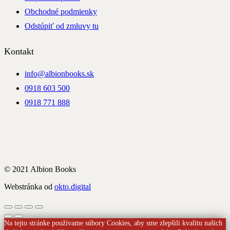
Obchodné podmienky
Odstúpiť od zmluvy tu
Kontakt
info@albionbooks.sk
0918 603 500
0918 771 888
© 2021 Albion Books
Webstránka od
okto.digital
Na tejto stránke používame súbory Cookies, aby sme zlepšili kvalitu našich