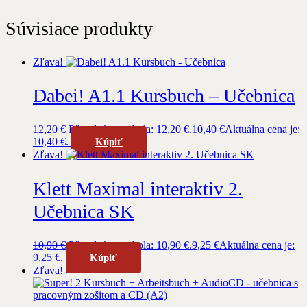
Súvisiace produkty
Zľava!
Dabei! A1.1 Kursbuch – Učebnica
12,20
€
Pôvodná cena bola: 12,20 €.
10,40
€
Aktuálna cena je:
10,40 €.
Kúpiť
Zľava!
Klett Maximal interaktiv 2.
Učebnica SK
10,90
€
Pôvodná cena bola: 10,90 €.
9,25
€
Aktuálna cena je:
9,25 €.
Kúpiť
Zľava!