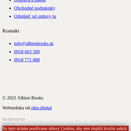
Obchodné podmienky
Odstúpiť od zmluvy tu
Kontakt
info@albionbooks.sk
0918 603 500
0918 771 888
© 2021 Albion Books
Webstránka od
okto.digital
Na tejto stránke používame súbory Cookies, aby sme zlepšili kvalitu našich