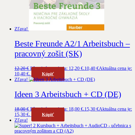
Zľava!
Beste Freunde A2/1 Arbeitsbuch –
pracovný zošit (SK)
12,20
€
Pôvodná cena bola: 12,20 €.
10,40
€
Aktuálna cena je:
10,40 €.
Kúpiť
Zľava!
Ideen 3 Arbeitsbuch + CD (DE)
18,00
€
Pôvodná cena bola: 18,00 €.
15,30
€
Aktuálna cena je:
15,30 €.
Kúpiť
Zľava!