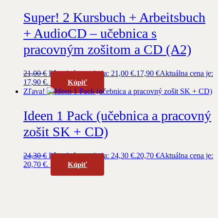
Super! 2 Kursbuch + Arbeitsbuch
+ AudioCD – učebnica s
pracovným zošitom a CD (A2)
21,00
€
Pôvodná cena bola: 21,00 €.
17,90
€
Aktuálna cena je:
17,90 €.
Kúpiť
Zľava!
Ideen 1 Pack (učebnica a pracovný
zošit SK + CD)
24,30
€
Pôvodná cena bola: 24,30 €.
20,70
€
Aktuálna cena je:
20,70 €.
Kúpiť