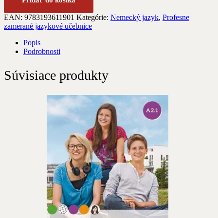
EAN:
9783193611901
Kategórie:
Nemecký jazyk
,
Profesne
zamerané jazykové učebnice
Popis
Podrobnosti
Súvisiace produkty