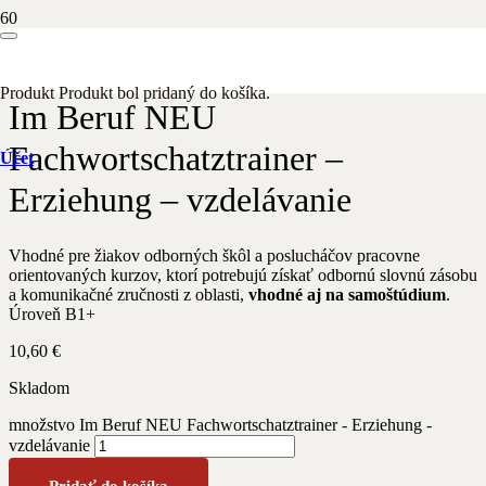
Domov
/
Nemecký jazyk
/ Im Beruf NEU Fachwortschatztrainer –
Erziehung – vzdelávanie
Produkt
Produkt
bol pridaný do košíka.
Im Beruf NEU
Fachwortschatztrainer –
Účet
Erziehung – vzdelávanie
Vhodné pre žiakov odborných škôl a poslucháčov pracovne
orientovaných kurzov, ktorí potrebujú získať odbornú slovnú zásobu
a komunikačné zručnosti z oblasti,
vhodné aj na samoštúdium
.
Úroveň B1+
10,60
€
Skladom
množstvo Im Beruf NEU Fachwortschatztrainer - Erziehung -
vzdelávanie
Pridať do košíka