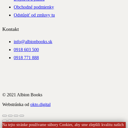
Obchodné podmienky
Odstúpiť od zmluvy tu
Kontakt
info@albionbooks.sk
0918 603 500
0918 771 888
© 2021 Albion Books
Webstránka od
okto.digital
Na tejto stránke používame súbory Cookies, aby sme zlepšili kvalitu našich