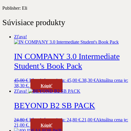
Publisher: Eli
Súvisiace produkty
Zľava!
IN COMPANY 3.0 Intermediate
Student’s Book Pack
45,00
€
Pôvodná cena bola: 45,00 €.
38,30
€
Aktuálna cena je:
38,30 €.
Kúpiť
Zľava!
BEYOND B2 SB PACK
24,80
€
Pôvodná cena bola: 24,80 €.
21,00
€
Aktuálna cena je:
21,00 €.
Kúpiť