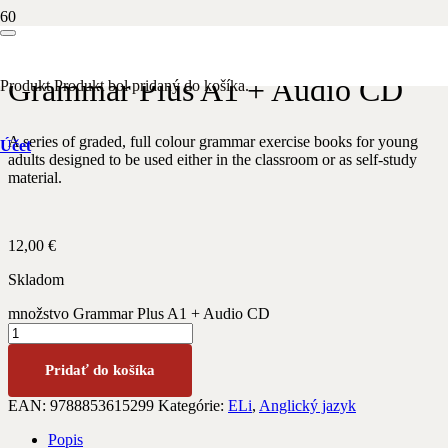
Domov
/
Anglický jazyk
/ Grammar Plus A1 + Audio CD
Grammar Plus A1 + Audio CD
Produkt
Produkt
bol pridaný do košíka.
A series of graded, full colour grammar exercise books for young
Účet
adults designed to be used either in the classroom or as self-study
material.
12,00
€
Skladom
množstvo Grammar Plus A1 + Audio CD
Pridať do košíka
EAN:
9788853615299
Kategórie:
ELi
,
Anglický jazyk
Popis