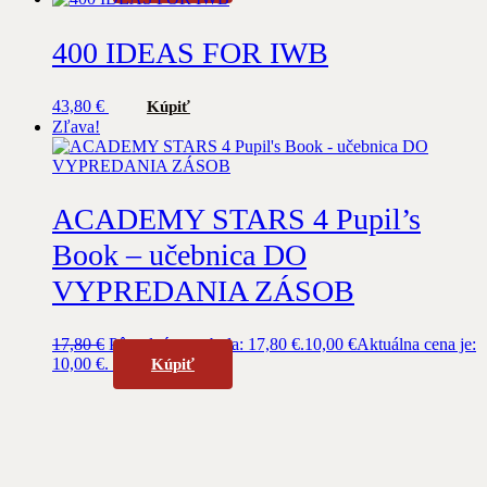
400 IDEAS FOR IWB
43,80
€
Kúpiť
Zľava!
ACADEMY STARS 4 Pupil’s
Book – učebnica DO
VYPREDANIA ZÁSOB
17,80
€
Pôvodná cena bola: 17,80 €.
10,00
€
Aktuálna cena je:
10,00 €.
Kúpiť