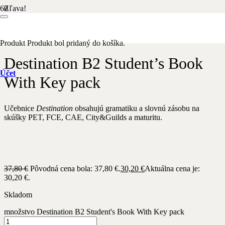
Zľava!
Domov
/
Anglický jazyk
/ Destination B2 Student’s Book With Key
pack
Produkt
Produkt
bol pridaný do košíka.
Destination B2 Student’s Book
Účet
With Key pack
Učebnice
Destination
obsahujú gramatiku a slovnú zásobu na
skúšky PET, FCE, CAE, City&Guilds a maturitu.
37,80
€
Pôvodná cena bola: 37,80 €.
30,20
€
Aktuálna cena je:
30,20 €.
Skladom
množstvo Destination B2 Student's Book With Key pack