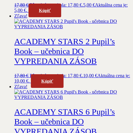
17,80
€
Pôvodná cena bola: 17,80 €.
5,00
€
Aktuálna cena je:
5,00 €.
Kúpiť
Zľava!
ACADEMY STARS 2 Pupil’s
Book – učebnica DO
VYPREDANIA ZÁSOB
17,80
€
Pôvodná cena bola: 17,80 €.
10,00
€
Aktuálna cena je:
10,00 €.
Kúpiť
Zľava!
ACADEMY STARS 6 Pupil’s
Book – učebnica DO
VYPREDANIA ZÁSOB