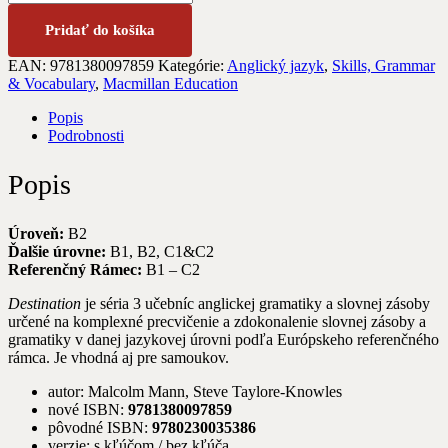
Pridať do košíka
EAN:
9781380097859
Kategórie:
Anglický jazyk
,
Skills, Grammar
& Vocabulary
,
Macmillan Education
Popis
Podrobnosti
Popis
Úroveň:
B2
Ďalšie úrovne:
B1, B2, C1&C2
Referenčný Rámec:
B1 – C2
Destination
je séria 3 učebníc anglickej gramatiky a slovnej zásoby
určené na komplexné precvičenie a zdokonalenie slovnej zásoby a
gramatiky v danej jazykovej úrovni podľa Európskeho referenčného
rámca. Je vhodná aj pre samoukov.
autor: Malcolm Mann, Steve Taylore-Knowles
nové ISBN:
9781380097859
pôvodné ISBN:
9780230035386
verzie: s kľúčom / bez kľúča