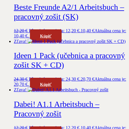
Beste Freunde A2/1 Arbeitsbuch –
pracovný zošit (SK)
12,20
€
Pôvodná cena bola: 12,20 €.
10,40
€
Aktuálna cena je:
10,40 €.
Kúpiť
Zľava!
Ideen 1 Pack (učebnica a pracovný
zošit SK + CD)
24,30
€
Pôvodná cena bola: 24,30 €.
20,70
€
Aktuálna cena je:
20,70 €.
Kúpiť
Zľava!
Dabei! A1.1 Arbeitsbuch –
Pracovný zošit
12,20
€
Pôvodná cena bola: 12,20 €.
10,40
€
Aktuálna cena je: