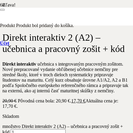
Zľava!
Domov
/
Nemecký jazyk
/ Direkt interaktiv 2 (A2) – učebnica a
pracovný zošit + kód
Produkt
Produkt
bol pridaný do košíka.
Direkt interaktiv 2 (A2) –
Účet
učebnica a pracovný zošit + kód
Direkt interaktiv
učebnica s integrovaným pracovným zošitom.
Nové prepracované vydanie obľúbenej učebnice nemčiny pre
stredné školy, ktoré v troch dieloch systematicky pripravuje
študentov na maturitu. Celý kurz obsahuje úrovne A1/A2, A2 a B1
podľa Spoločného európskeho referenčného rámca a pripravuje tak
na externú, ako aj internú časť maturitnej skúšky z nemčiny.
20,90
€
Pôvodná cena bola: 20,90 €.
17,70
€
Aktuálna cena je:
17,70 €.
Skladom
množstvo Direkt interaktiv 2 (A2) – učebnica a pracovný zošit +
kód