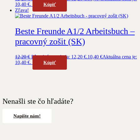
10,40 €.
Kúpiť
Zľava!
Beste Freunde A1/2 Arbeitsbuch –
pracovný zošit (SK)
12,20
€
Pôvodná cena bola: 12,20 €.
10,40
€
Aktuálna cena je:
10,40 €.
Kúpiť
Nenašli ste čo hľadáte?
Napíšte nám!