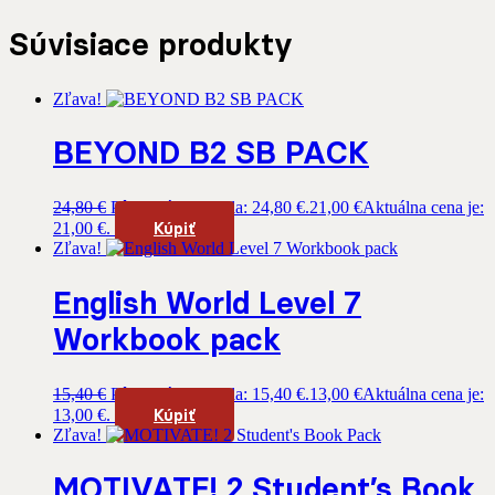
Súvisiace produkty
Zľava!
BEYOND B2 SB PACK
24,80
€
Pôvodná cena bola: 24,80 €.
21,00
€
Aktuálna cena je:
Kúpiť
21,00 €.
Zľava!
English World Level 7
Workbook pack
15,40
€
Pôvodná cena bola: 15,40 €.
13,00
€
Aktuálna cena je:
Kúpiť
13,00 €.
Zľava!
MOTIVATE! 2 Student’s Book