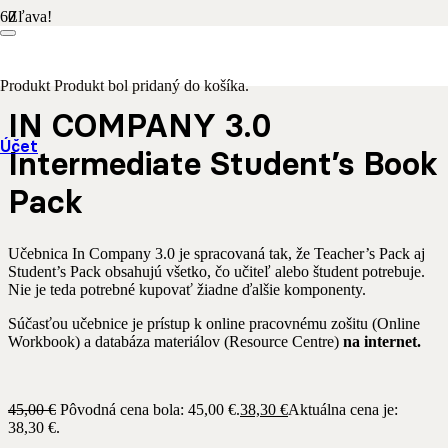
Zľava!
Domov
/
Anglický jazyk
/ IN COMPANY 3.0 Intermediate
Student’s Book Pack
Produkt
Produkt
bol pridaný do košíka.
IN COMPANY 3.0
Účet
Intermediate Student’s Book
Pack
Učebnica In Company 3.0 je spracovaná tak, že Teacher’s Pack aj
Student’s Pack obsahujú všetko, čo učiteľ alebo študent potrebuje.
Nie je teda potrebné kupovať žiadne ďalšie komponenty.
Súčasťou učebnice je prístup k online pracovnému zošitu (Online
Workbook) a databáza materiálov (Resource Centre)
na internet
.
45,00
€
Pôvodná cena bola: 45,00 €.
38,30
€
Aktuálna cena je:
38,30 €.