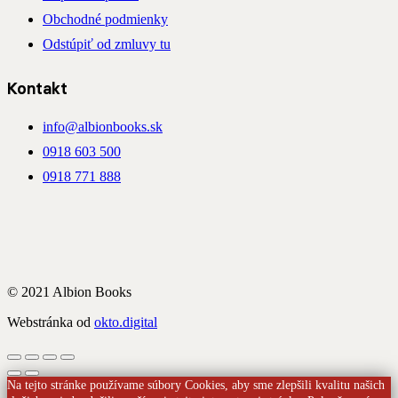
Obchodné podmienky
Odstúpiť od zmluvy tu
Kontakt
info@albionbooks.sk
0918 603 500
0918 771 888
© 2021 Albion Books
Webstránka od
okto.digital
Na tejto stránke používame súbory Cookies, aby sme zlepšili kvalitu našich