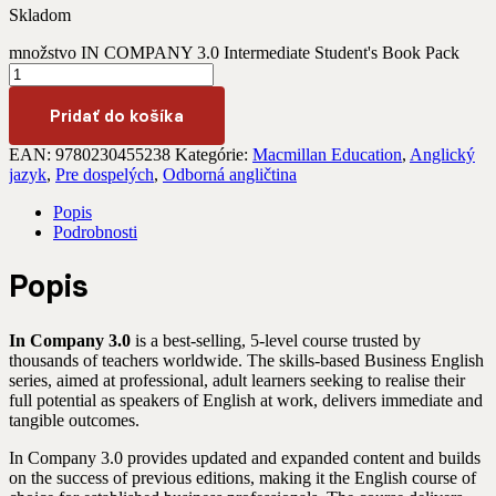
Skladom
množstvo IN COMPANY 3.0 Intermediate Student's Book Pack
Pridať do košíka
EAN:
9780230455238
Kategórie:
Macmillan Education
,
Anglický
jazyk
,
Pre dospelých
,
Odborná angličtina
Popis
Podrobnosti
Popis
In Company 3.0
is a best-selling, 5-level course trusted by
thousands of teachers worldwide. The skills-based Business English
series, aimed at professional, adult learners seeking to realise their
full potential as speakers of English at work, delivers immediate and
tangible outcomes.
In Company 3.0 provides updated and expanded content and builds
on the success of previous editions, making it the English course of