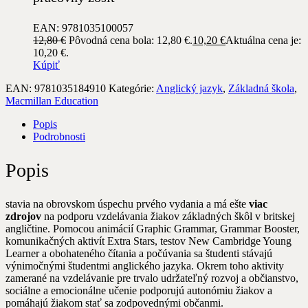
EAN: 9781035100057
12,80
€
Pôvodná cena bola: 12,80 €.
10,20
€
Aktuálna cena je:
10,20 €.
Kúpiť
EAN:
9781035184910
Kategórie:
Anglický jazyk
,
Základná škola
,
Macmillan Education
Popis
Podrobnosti
Popis
stavia na obrovskom úspechu prvého vydania a má ešte
viac
zdrojov
na podporu vzdelávania žiakov základných škôl v britskej
angličtine. Pomocou animácií Graphic Grammar, Grammar Booster,
komunikačných aktivít Extra Stars, testov New Cambridge Young
Learner a obohateného čítania a počúvania sa študenti stávajú
výnimočnými študentmi anglického jazyka. Okrem toho aktivity
zamerané na vzdelávanie pre trvalo udržateľný rozvoj a občianstvo,
sociálne a emocionálne učenie podporujú autonómiu žiakov a
pomáhajú žiakom stať sa zodpovednými občanmi.