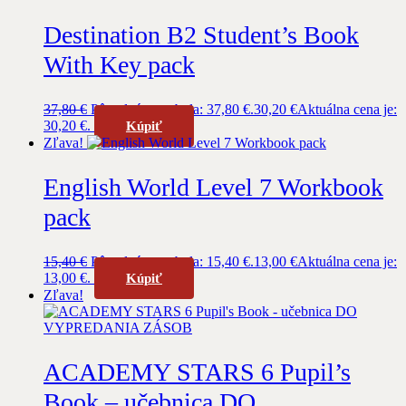
Destination B2 Student’s Book
With Key pack
37,80
€
Pôvodná cena bola: 37,80 €.
30,20
€
Aktuálna cena je:
30,20 €.
Kúpiť
Zľava!
English World Level 7 Workbook
pack
15,40
€
Pôvodná cena bola: 15,40 €.
13,00
€
Aktuálna cena je:
13,00 €.
Kúpiť
Zľava!
ACADEMY STARS 6 Pupil’s
Book – učebnica DO