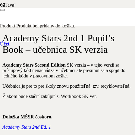
Zľava!
Domov
/
Anglický jazyk
/ Academy Stars 2nd 1 Pupil’s Book –
učebnica SK verzia
Produkt
Produkt
bol pridaný do košíka.
Academy Stars 2nd 1 Pupil’s
Účet
Book – učebnica SK verzia
Academy Stars Second Edition
SK verzia – v tejto verzii sa
prístupový kód nenachádza v učebnici ale presunul sa a spojil do
jedného kódu v pracovnom zošite.
Učebnica je pre to pre školy znovu použiteľná, tzv. recyklovateľná.
Žiakom bude stačiť zakúpiť si Workbook SK ver.
Doložka MŠSR čoskoro.
Academy Stars 2nd Ed. 1