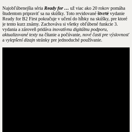
Najobľúbenejšia séria
Ready for …
už viac ako 20 rokov pomáha
študentom pripraviť sa na skúšky. Toto revidované
štvrté
vydanie
Ready for B2 First pokračuje v učení do hĺbky na skúšky, pre ktoré
je tento kurz známy. Zachováva si všetky obľúbené funkcie 3.
vydania a zároveň pridáva
inovatívnu digitálnu podporu
,
aktualizované texty
na čítanie a počúvanie,
nové časti pre výslovnosť
a
vylepšení dizajn
stránky pre jednoduché používanie.