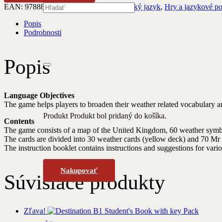
EAN:
9788853640185
Kategórie:
Anglický jazyk
,
Hry a jazykové p
Popis
Podrobnosti
Popis
Language Objectives
The game helps players to broaden their weather related vocabulary an
Produkt
Produkt
bol pridaný do košíka.
Contents
The game consists of a map of the United Kingdom, 60 weather symb
The cards are divided into 30 weather cards (yellow deck) and 70 Mr 
The instruction booklet contains instructions and suggestions for vari
Nakupovať
Súvisiace produkty
Zľava!