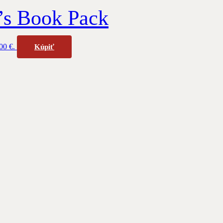
s Book Pack
00 €.
Kúpiť