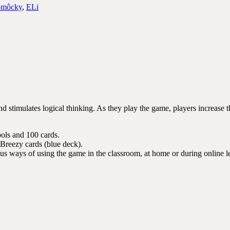
omôcky
,
ELi
d stimulates logical thinking. As they play the game, players increase
ols and 100 cards.
Breezy cards (blue deck).
ous ways of using the game in the classroom, at home or during online l