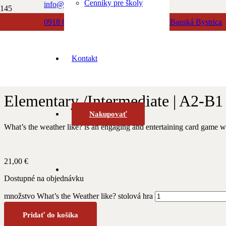
Cenníky pre školy
info@albionbooks.sk
Domov
/
Anglický jazyk
/ What’s the Weather like? stolová hra
0918 603 500
Dolná 23, 974 01 Banská Bystrica
0918 771 888
What’s the Weather l
Kontakt
Elementary /Intermediate | A2-B1
Nakupovať
What’s the weather like? is an engaging and entertaining card game wh
21,00
€
Dostupné na objednávku
množstvo What’s the Weather like? stolová hra
Pridať do košíka