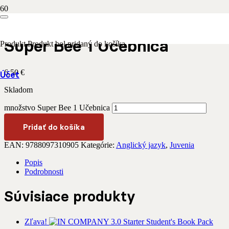
Domov
/
Anglický jazyk
/ Super Bee 1 Učebnica
Super Bee 1 Učebnica
Produkt
Produkt
bol pridaný do košíka.
6,50
€
Účet
Skladom
množstvo Super Bee 1 Učebnica
Pridať do košíka
EAN:
9788097310905
Kategórie:
Anglický jazyk
,
Juvenia
Popis
Podrobnosti
Súvisiace produkty
Zľava!