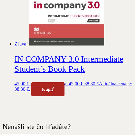
Zľava!
IN COMPANY 3.0 Intermediate
Student’s Book Pack
45,00
€
Pôvodná cena bola: 45,00 €.
38,30
€
Aktuálna cena je:
38,30 €.
Kúpiť
Nenašli ste čo hľadáte?