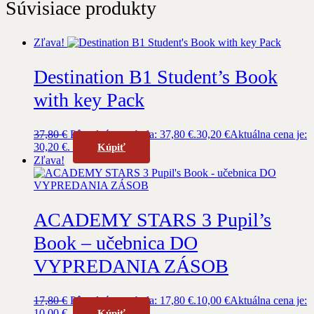
Súvisiace produkty
Zľava!
Destination B1 Student’s Book
with key Pack
37,80
€
Pôvodná cena bola: 37,80 €.
30,20
€
Aktuálna cena je:
30,20 €.
Kúpiť
Zľava!
ACADEMY STARS 3 Pupil’s
Book – učebnica DO
VYPREDANIA ZÁSOB
17,80
€
Pôvodná cena bola: 17,80 €.
10,00
€
Aktuálna cena je:
10,00 €.
Kúpiť