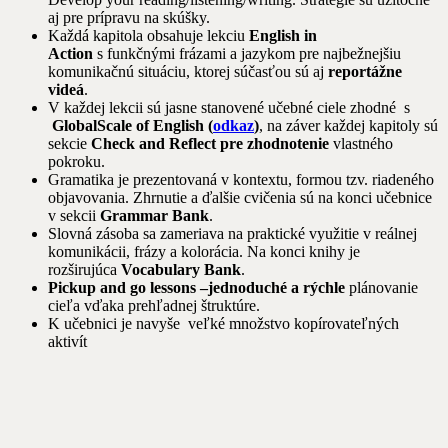
aj pre prípravu na skúšky.
Každá kapitola obsahuje lekciu
English in
Action
s funkčnými frázami a jazykom pre najbežnejšiu
komunikačnú situáciu, ktorej súčasťou sú aj
reportážne
videá
.
V každej lekcii sú jasne stanovené učebné ciele zhodné s
GlobalScale of English (
odkaz
)
, na záver každej kapitoly sú
sekcie
Check and Reflect pre zhodnotenie
vlastného
pokroku.
Gramatika je prezentovaná v kontextu, formou tzv. riadeného
objavovania. Zhrnutie a ďalšie cvičenia sú na konci učebnice
v sekcii
Grammar Bank
.
Slovná zásoba sa zameriava na praktické využitie v reálnej
komunikácii, frázy a kolorácia. Na konci knihy je
rozširujúca
Vocabulary Bank
.
Pickup and go lessons –jednoduché a rýchle
plánovanie
cieľa vďaka prehľadnej štruktúre.
K učebnici je navyše veľké množstvo kopírovateľných
aktivít