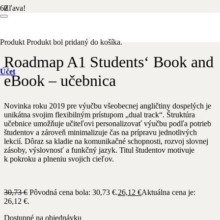
Zľava!
Domov
/
Anglický jazyk
/ Roadmap A1 Students‘ Book and eBook
– učebnica
Produkt
Produkt
bol pridaný do košíka.
Roadmap A1 Students‘ Book and
Účet
eBook – učebnica
Novinka roku 2019 pre výučbu všeobecnej angličtiny dospelých je
unikátna svojim flexibilným prístupom „dual track“. Štruktúra
učebnice umožňuje učiteľovi personalizovať výučbu podľa potrieb
študentov a zároveň minimalizuje čas na prípravu jednotlivých
lekcií. Dôraz sa kladie na komunikačné schopnosti, rozvoj slovnej
zásoby, výslovnosť a funkčný jazyk. Titul študentov motivuje
k pokroku a plneniu svojich cieľov.
30,73
€
Pôvodná cena bola: 30,73 €.
26,12
€
Aktuálna cena je:
26,12 €.
Dostupné na objednávku