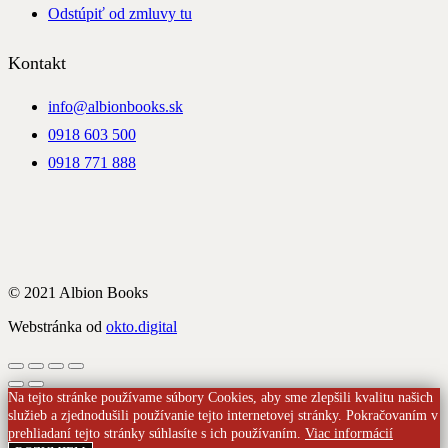
Odstúpiť od zmluvy tu
Kontakt
info@albionbooks.sk
0918 603 500
0918 771 888
© 2021 Albion Books
Webstránka od
okto.digital
Na tejto stránke používame súbory Cookies, aby sme zlepšili kvalitu našich
služieb a zjednodušili používanie tejto internetovej stránky. Pokračovaním v
prehliadaní tejto stránky súhlasíte s ich používaním.
Viac informácií