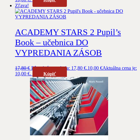
Zľava!
ACADEMY STARS 2 Pupil’s
Book – učebnica DO
VYPREDANIA ZÁSOB
17,80
€
Pôvodná cena bola: 17,80 €.
10,00
€
Aktuálna cena je:
10,00 €.
Kúpiť