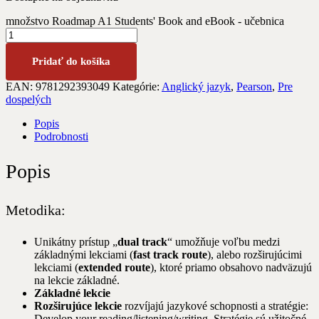
množstvo Roadmap A1 Students' Book and eBook - učebnica
Pridať do košíka
EAN:
9781292393049
Kategórie:
Anglický jazyk
,
Pearson
,
Pre
dospelých
Popis
Podrobnosti
Popis
Metodika:
Unikátny prístup „
dual track
“ umožňuje voľbu medzi
základnými lekciami (
fast track route
), alebo rozširujúcimi
lekciami (
extended route
), ktoré priamo obsahovo nadväzujú
na lekcie základné.
Základné lekcie
Rozširujúce lekcie
rozvíjajú jazykové schopnosti a stratégie:
Develop your reading/listening/writing. Stratégie sú užitočné