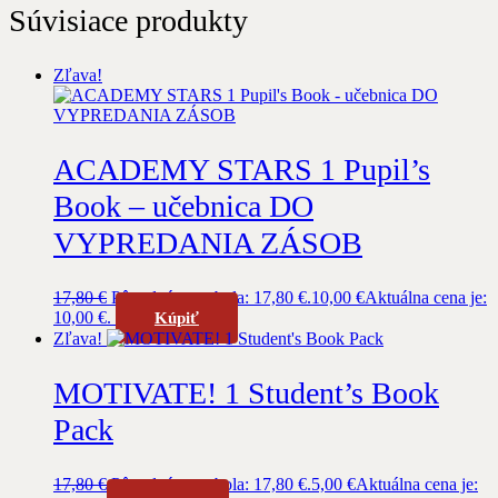
Súvisiace produkty
Zľava!
ACADEMY STARS 1 Pupil’s
Book – učebnica DO
VYPREDANIA ZÁSOB
17,80
€
Pôvodná cena bola: 17,80 €.
10,00
€
Aktuálna cena je:
10,00 €.
Kúpiť
Zľava!
MOTIVATE! 1 Student’s Book
Pack
17,80
€
Pôvodná cena bola: 17,80 €.
5,00
€
Aktuálna cena je: