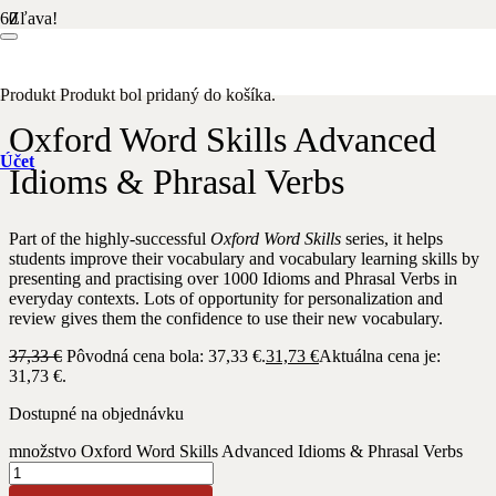
Zľava!
Domov
/
Anglický jazyk
/ Oxford Word Skills Advanced Idioms &
Phrasal Verbs
Produkt
Produkt
bol pridaný do košíka.
Oxford Word Skills Advanced
Účet
Idioms & Phrasal Verbs
Part of the highly-successful
Oxford Word Skills
series, it helps
students improve their vocabulary and vocabulary learning skills by
presenting and practising over 1000 Idioms and Phrasal Verbs in
everyday contexts. Lots of opportunity for personalization and
review gives them the confidence to use their new vocabulary.
37,33
€
Pôvodná cena bola: 37,33 €.
31,73
€
Aktuálna cena je:
31,73 €.
Dostupné na objednávku
množstvo Oxford Word Skills Advanced Idioms & Phrasal Verbs