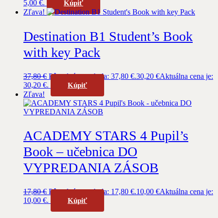
5,00 €.
Kúpiť
Zľava!
Destination B1 Student’s Book
with key Pack
37,80
€
Pôvodná cena bola: 37,80 €.
30,20
€
Aktuálna cena je:
30,20 €.
Kúpiť
Zľava!
ACADEMY STARS 4 Pupil’s
Book – učebnica DO
VYPREDANIA ZÁSOB
17,80
€
Pôvodná cena bola: 17,80 €.
10,00
€
Aktuálna cena je:
10,00 €.
Kúpiť