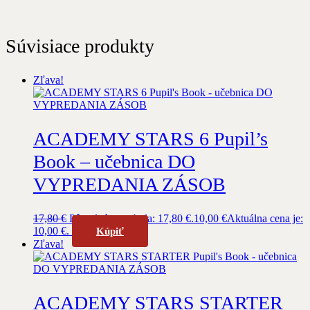
Súvisiace produkty
Zľava!
ACADEMY STARS 6 Pupil’s
Book – učebnica DO
VYPREDANIA ZÁSOB
17,80
€
Pôvodná cena bola: 17,80 €.
10,00
€
Aktuálna cena je:
10,00 €.
Kúpiť
Zľava!
ACADEMY STARS STARTER