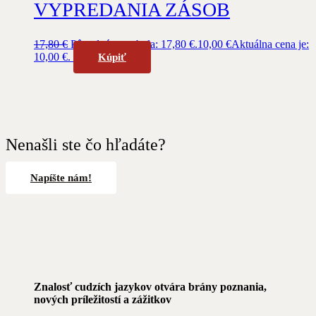
VYPREDANIA ZÁSOB
17,80
€
Pôvodná cena bola: 17,80 €.
10,00
€
Aktuálna cena je:
10,00 €.
Kúpiť
Nenašli ste čo hľadáte?
Napíšte nám!
Znalosť cudzích jazykov otvára brány poznania,
nových príležitostí a zážitkov