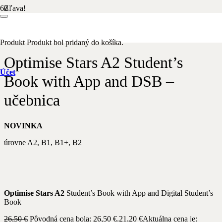
Zľava!
Domov
/
Anglický jazyk
/
Macmillan Education
/ Optimise Stars A2
Student’s Book with App and DSB – učebnica
Produkt
Produkt
bol pridaný do košíka.
Optimise Stars A2 Student’s
Účet
Book with App and DSB –
učebnica
NOVINKA
úrovne A2, B1, B1+, B2
Optimise Stars A2
Student’s Book with App and Digital Student’s
Book
26,50
€
Pôvodná cena bola: 26,50 €.
21,20
€
Aktuálna cena je: