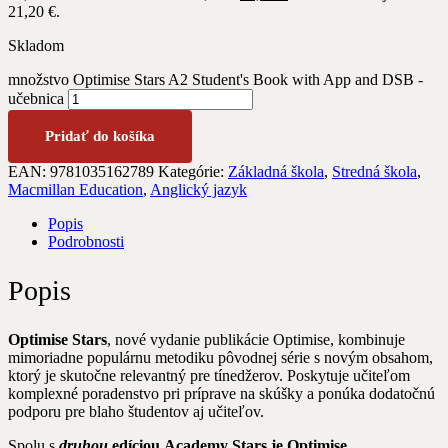
21,20 €.
Skladom
množstvo Optimise Stars A2 Student's Book with App and DSB -
učebnica
Pridať do košíka
EAN:
9781035162789
Kategórie:
Základná škola
,
Stredná škola
,
Macmillan Education
,
Anglický jazyk
Popis
Podrobnosti
Popis
Optimise Stars
, nové vydanie publikácie Optimise, kombinuje
mimoriadne populárnu metodiku pôvodnej série s novým obsahom,
ktorý je skutočne relevantný pre tínedžerov. Poskytuje učiteľom
komplexné poradenstvo pri príprave na skúšky a ponúka dodatočnú
podporu pre blaho študentov aj učiteľov.
Spolu s
druhou
edíciou
Academy Stars je
Optimise