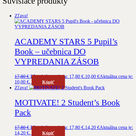
Súvisiace produkty
Zľava!
ACADEMY STARS 5 Pupil’s
Book – učebnica DO
VYPREDANIA ZÁSOB
17,80
€
Pôvodná cena bola: 17,80 €.
10,00
€
Aktuálna cena je:
10,00 €.
Kúpiť
Zľava!
MOTIVATE! 2 Student’s Book
Pack
17,80
€
Pôvodná cena bola: 17,80 €.
14,20
€
Aktuálna cena je:
14,20 €.
Kúpiť