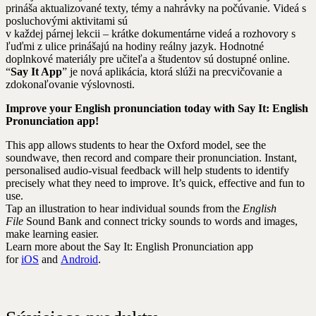
prináša aktualizované texty, témy a nahrávky na počúvanie. Videá s
posluchovými aktivitami sú
v každej párnej lekcii – krátke dokumentárne videá a rozhovory s
ľuďmi z ulice prinášajú na hodiny reálny jazyk. Hodnotné
doplnkové materiály pre učiteľa a študentov sú dostupné online.
“
Say It App
” je nová aplikácia, ktorá slúži na precvičovanie a
zdokonaľovanie výslovnosti.
Improve y
our English pronunciation today with Say It: English
Pronunciation app!
This app allows students to hear the Oxford model, see the
soundwave, then record and compare their pronunciation. Instant,
personalised audio-visual feedback will help students to identify
precisely what they need to improve. It’s quick, effective and fun to
use.
Tap an illustration to hear individual sounds from the
English
File
Sound Bank and connect tricky sounds to words and images,
make learning easier.
Learn more about the Say It: English Pronunciation app
for
iOS
and
Android
.