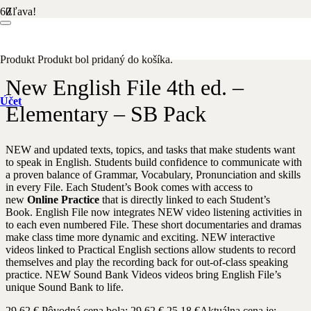
Zľava!
Domov
/
Anglický jazyk
/ New English File 4th ed. – Elementary –
SB Pack
Produkt
Produkt
bol pridaný do košíka.
New English File 4th ed. –
Účet
Elementary – SB Pack
NEW and updated texts, topics, and tasks that make students want
to speak in English. Students build confidence to communicate with
a proven balance of Grammar, Vocabulary, Pronunciation and skills
in every File. Each Student’s Book comes with access to
new
Online Practice
that is directly linked to each Student’s
Book. English File now integrates NEW video listening activities in
to each even numbered File. These short documentaries and dramas
make class time more dynamic and exciting. NEW interactive
videos linked to Practical English sections allow students to record
themselves and play the recording back for out-of-class speaking
practice. NEW Sound Bank Videos videos bring English File’s
unique Sound Bank to life.
29,62
€
Pôvodná cena bola: 29,62 €.
25,18
€
Aktuálna cena je: