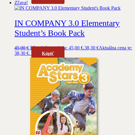
Zľava!
IN COMPANY 3.0 Elementary
Student’s Book Pack
45,00
€
Pôvodná cena bola: 45,00 €.
38,30
€
Aktuálna cena je:
38,30 €.
Kúpiť