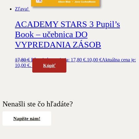
Zľava!
ACADEMY STARS 3 Pupil’s
Book – učebnica DO
VYPREDANIA ZÁSOB
17,80
€
Pôvodná cena bola: 17,80 €.
10,00
€
Aktuálna cena je:
10,00 €.
Kúpiť
Nenašli ste čo hľadáte?
Napíšte nám!