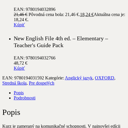
EAN: 9780194032896
21,46
€
Pôvodná cena bola: 21,46 €.
18,24
€
Aktuálna cena je:
18,24 €.
Kúpiť
New English File 4th ed. – Elementary –
Teacher's Guide Pack
EAN: 9780194032766
48,72
€
Kúpiť
EAN:
9780194031592
Kategórie:
Anglický jazyk
,
OXFORD
,
Stredná škola
,
Pre dospelých
Popis
Podrobnosti
Popis
Kurz je zameraný na komunikačné schopnosti. V najnovšej edícii