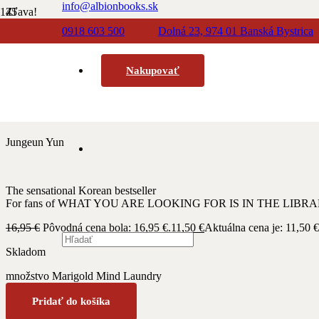
info@albionbooks.sk
Zľava!
0918 603 500
Dolná 23, 974 01 Banská Bystrica
Domov
/
Cudzojazyčná Beletria
/ Marigold Mind Laundry
0918 771 888
Nakupovať
Marigold Mind Laun
Jungeun Yun
The sensational Korean bestseller
For fans of WHAT YOU ARE LOOKING FOR IS IN THE LIBR
16,95
€
Pôvodná cena bola: 16,95 €.
11,50
€
Aktuálna cena je: 11,50 €
Skladom
množstvo Marigold Mind Laundry
Pridať do košíka