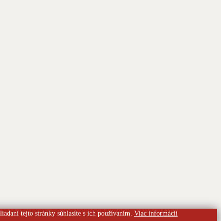
liadaní tejto stránky súhlasíte s ich používaním.
Viac informácií