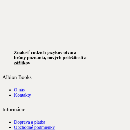
Znalosť cudzích jazykov otvára
brány poznania, nových príležitostí a
zážitkov
Albion Books
O nás
Kontakty
Informácie
Doprava a platba
Obchodné podmienky