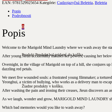
EAN:
9781529925654
Kategórie:
Cudzojazyčná Beletria
,
Beletria
Popis
Podrobnosti
0
Popis
Welcome to the Marigold Mind Laundry where we wash away the stai
Produkt
Produkt
bol pridaný do košíka.
After young Jieun accidentally misuses her powers, causing her beloved 
Overnight, in the village of Marigold on top of a hill, she conjures u
dazzling red petals.
We meet five wounded souls: a frustrated young filmmaker; a tortured
Yeonghui, a victim of bullying, who works as a delivery man to escape
Žiadne produkty v košíku.
After washing the pain and ironing their creases, Jieun discovers an ast
As we laugh, wonder and grow, MARIGOLD MIND LAUNDRY shows how 
Which bad memories would you like to wash away?