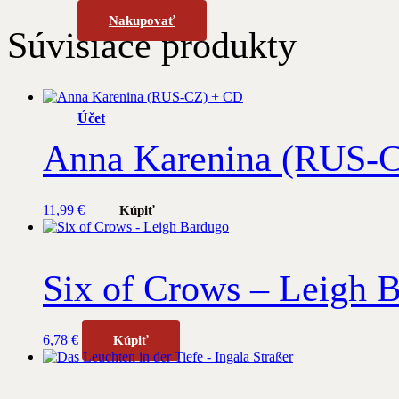
Nakupovať
Súvisiace produkty
Účet
Anna Karenina (RUS-
11,99
€
Kúpiť
Six of Crows – Leigh 
6,78
€
Kúpiť