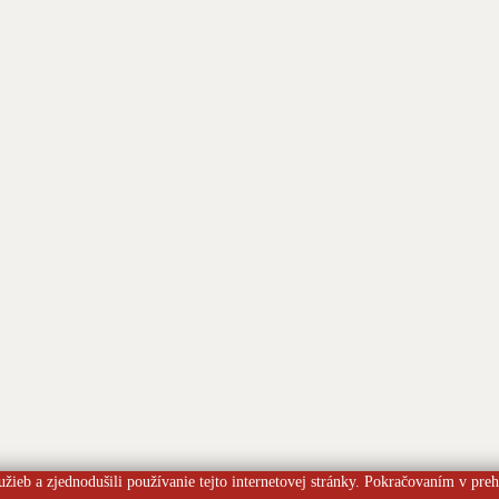
užieb a zjednodušili používanie tejto internetovej stránky. Pokračovaním v preh