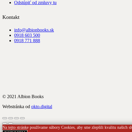
Odstúpiť od zmluvy tu
Kontakt
info@albionbooks.sk
0918 603 500
0918 771 888
© 2021 Albion Books
Webstránka od
okto.digital
Na tejto stránke používame súbory Cookies, aby sme zlepšili kvalitu našich sl