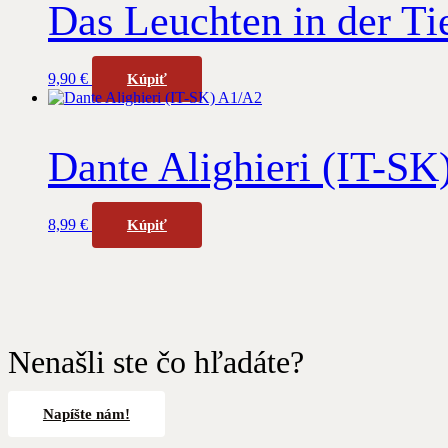
Das Leuchten in der Tie
9,90
€
Kúpiť
Dante Alighieri (IT-S
8,99
€
Kúpiť
Nenašli ste čo hľadáte?
Napíšte nám!