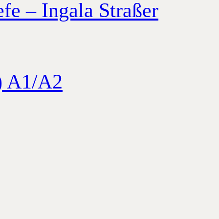
fe – Ingala Straßer
K) A1/A2