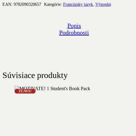
EAN:
9782090320657
Kategórie:
Francúzsky jazyk
,
Výpredaj
Popis
Podrobnosti
Súvisiace produkty
ZĽAVA!