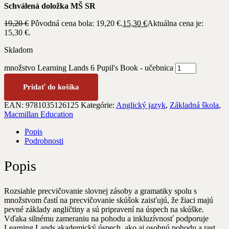
Schválená doložka MŠ SR
19,20
€
Pôvodná cena bola: 19,20 €.
15,30
€
Aktuálna cena je:
15,30 €.
Skladom
množstvo Learning Lands 6 Pupil's Book - učebnica
Pridať do košíka
EAN:
9781035126125
Kategórie:
Anglický jazyk
,
Základná škola
,
Macmillan Education
Popis
Podrobnosti
Popis
Rozsiahle precvičovanie slovnej zásoby a gramatiky spolu s
množstvom častí na precvičovanie skúšok zaisťujú, že žiaci majú
pevné základy angličtiny a sú pripravení na úspech na skúške.
Vďaka silnému zameraniu na pohodu a inkluzívnosť podporuje
Learning Lands akademický úspech, ako aj osobnú pohodu a rast