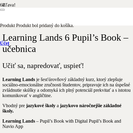
Zľava!
Domov
/
Anglický jazyk
/ Learning Lands 6 Pupil’s Book –
učebnica
Produkt
Produkt
bol pridaný do košíka.
Learning Lands 6 Pupil’s Book –
Účet
učebnica
Učiť sa, napredovať, uspieť!
Learning Lands
je šesťúrovňový základný kurz, ktorý zlepšuje
sociálno-emocionálne zručnosti študentov, pripravuje ich na úspešné
zvládnutie skúšky a odomyká ich plný potenciál prekvitať a s istotou
komunikovať v angličtine.
Vhodný pre
jazykové školy
a
jazykovo náročnejšie základné
školy.
Learning Lands
– Pupil’s Book with Digital Pupil’s Book and
Navio App