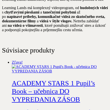
Learning Lands má komplexný videoprogram, od
hudobných videí
s
chytľavými piesňami
a
tanečnými pohybmi
až
po
napínavé
príbehy, komunikačné videá zo skutočného sveta,
dokumentárne filmy
a
videá v štýle vlogov.
Netreba zabúdať
ani
na videá o všímavosti
, ktoré pomáhajú znižovať stres a úzkosť
a podporujú pokojnejšiu a príjemnejšiu cestu učenia.
Súvisiace produkty
Zľava!
ACADEMY STARS 1 Pupil’s
Book – učebnica DO
VYPREDANIA ZÁSOB