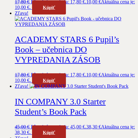
17,80
€
Pôvodná cena bola: 17,80 €.
10,00
€
Aktuálna cena je:
10,00 €.
Kúpiť
Zľava!
ACADEMY STARS 6 Pupil’s
Book – učebnica DO
VYPREDANIA ZÁSOB
17,80
€
Pôvodná cena bola: 17,80 €.
10,00
€
Aktuálna cena je:
10,00 €.
Kúpiť
Zľava!
IN COMPANY 3.0 Starter
Student’s Book Pack
45,00
€
Pôvodná cena bola: 45,00 €.
38,30
€
Aktuálna cena je:
38,30 €.
Kúpiť