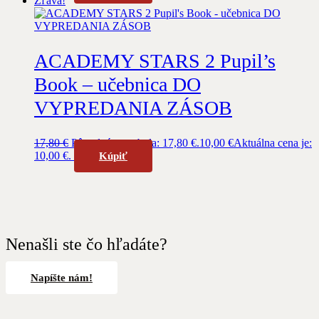
Zľava!
ACADEMY STARS 2 Pupil’s
Book – učebnica DO
VYPREDANIA ZÁSOB
17,80
€
Pôvodná cena bola: 17,80 €.
10,00
€
Aktuálna cena je:
10,00 €.
Kúpiť
Nenašli ste čo hľadáte?
Napíšte nám!