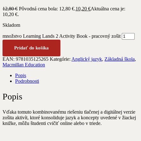
12,80
€
Pôvodná cena bola: 12,80 €.
10,20
€
Aktuálna cena je:
10,20 €.
Skladom
množstvo Learning Lands 2 Activity Book - pracovný zošit
Pridať do košíka
EAN:
9781035125265
Kategórie:
Anglický jazyk
,
Základná škola
,
Macmillan Education
Popis
Podrobnosti
Popis
Vďaka tomuto kombinovanému riešeniu tlačenej a digitálnej verzie
zošita aktivít, ktoré konsoliduje jazyk a koncepty uvedené v žiackej
knižke, môžu študenti cvičiť online alebo v triede.