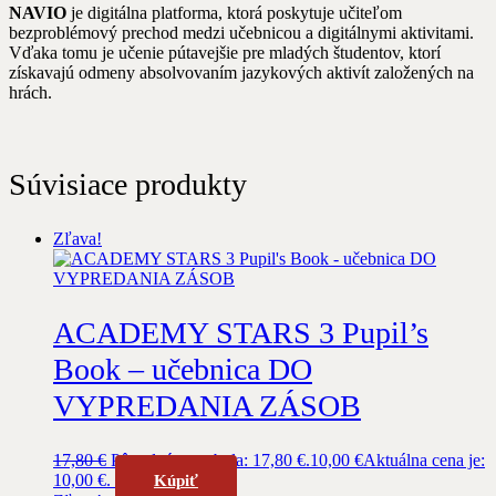
NAVIO
je digitálna platforma, ktorá poskytuje učiteľom
bezproblémový prechod medzi učebnicou a digitálnymi aktivitami.
Vďaka tomu je učenie pútavejšie pre mladých študentov, ktorí
získavajú odmeny absolvovaním jazykových aktivít založených na
hrách.
Súvisiace produkty
Zľava!
ACADEMY STARS 3 Pupil’s
Book – učebnica DO
VYPREDANIA ZÁSOB
17,80
€
Pôvodná cena bola: 17,80 €.
10,00
€
Aktuálna cena je:
10,00 €.
Kúpiť