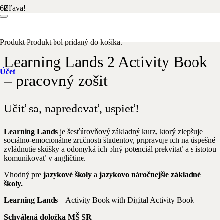
Zľava!
Domov
/
Anglický jazyk
/ Learning Lands 2 Activity Book –
pracovný zošit
Produkt
Produkt
bol pridaný do košíka.
Learning Lands 2 Activity Book
Účet
– pracovný zošit
Učiť sa, napredovať, uspieť!
Learning Lands
je šesťúrovňový základný kurz, ktorý zlepšuje
sociálno-emocionálne zručnosti študentov, pripravuje ich na úspešné
zvládnutie skúšky a odomyká ich plný potenciál prekvitať a s istotou
komunikovať v angličtine.
Vhodný pre
jazykové školy
a
jazykovo náročnejšie základné
školy.
Learning Lands
– Activity Book with Digital Activity Book
Schválená doložka MŠ SR