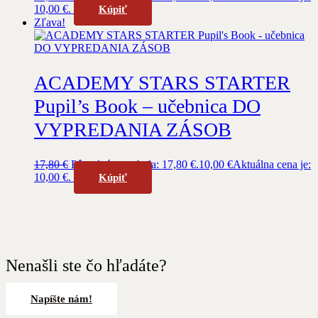
10,00 €.
Kúpiť
Zľava!
ACADEMY STARS STARTER
Pupil’s Book – učebnica DO
VYPREDANIA ZÁSOB
17,80
€
Pôvodná cena bola: 17,80 €.
10,00
€
Aktuálna cena je:
10,00 €.
Kúpiť
Nenašli ste čo hľadáte?
Napíšte nám!