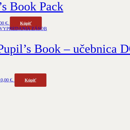
s Book Pack
00 €.
Kúpiť
pil’s Book – učebnic
10,00 €.
Kúpiť