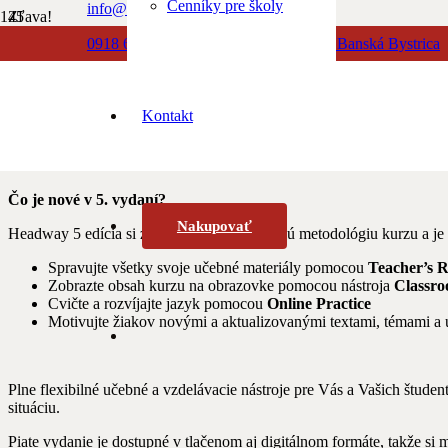
Cenníky pre školy
info@albionbooks.sk
Zľava!
0918 603 500
Dolná 23, 974 01 Banská Bystrica
Domov
/
Anglický jazyk
/ HEADWAY 5TH INTERMEDIATE SB
0918 771 888
Kontakt
HEADWAY 5TH IN
Čo je nové v 5. vydaní?
Nakupovať
Headway 5 edícia si zachováva dôveryhodnú metodológiu kurzu a je ak
Spravujte všetky svoje učebné materiály pomocou
Teacher’s 
Zobrazte obsah kurzu na obrazovke pomocou nástroja
Classro
Cvičte a rozvíjajte jazyk pomocou
Online Practice
Motivujte žiakov novými a aktualizovanými textami, témami a
Plne flexibilné učebné a vzdelávacie nástroje pre Vás a Vašich študen
situáciu.
Piate vydanie je dostupné v tlačenom aj digitálnom formáte, takže si 