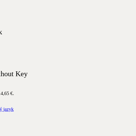
k
thout Key
14,65 €.
ý jazyk