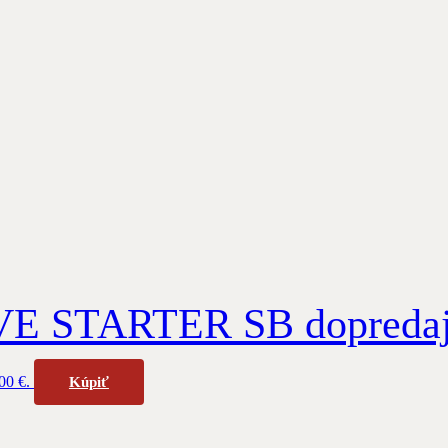
E STARTER SB dopreda
00 €.
Kúpiť