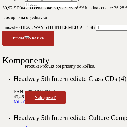
30,92
€
Pôvodná cena bola: 30,92 €.
26,28
€
Aktuálna cena je: 26,28 €
Dostupné na objednávku
množstvo HEADWAY 5TH INTERMEDIATE SB
Pridať do košíka
Komponenty
Produkt
Produkt
bol pridaný do košíka.
Headway 5th Intermediate Class CDs (4)
EAN: 9780194529433
49,46
€
Nakupovať
Kúpiť
Headway 5th Intermediate Culture Com