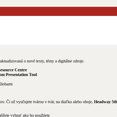
TERMEDIATE SB
tualizovaná o nové texty, témy a digitálne zdroje.
Resource Centre
om Presentation Tool
 úlohami
tov. Či už vyučujete tvárou v tvár, na diaľku alebo oboje,
Headway 5th
môžete vybrať ako ho použijete