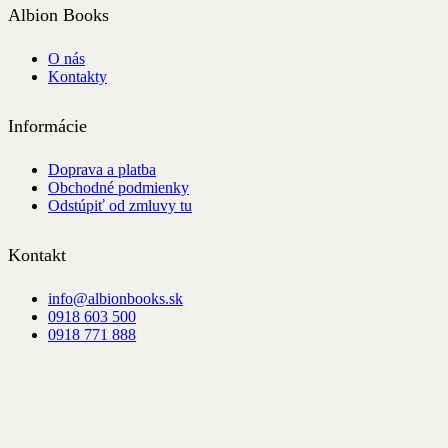
Albion Books
O nás
Kontakty
Informácie
Doprava a platba
Obchodné podmienky
Odstúpiť od zmluvy tu
Kontakt
info@albionbooks.sk
0918 603 500
0918 771 888