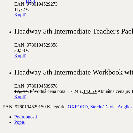
Účet
EAN: 9780194529273
11,72
€
Kúpiť
Headway 5th Intermediate Teacher's Pac
EAN: 9780194529358
30,53
€
Kúpiť
Headway 5th Intermediate Workbook wi
EAN: 9780194539678
17,24
€
Pôvodná cena bola: 17,24 €.
14,65
€
Aktuálna cena je: 
Kúpiť
EAN:
9780194529150
Kategórie:
OXFORD
,
Stredná škola
,
Anglick
Podrobnosti
Popis