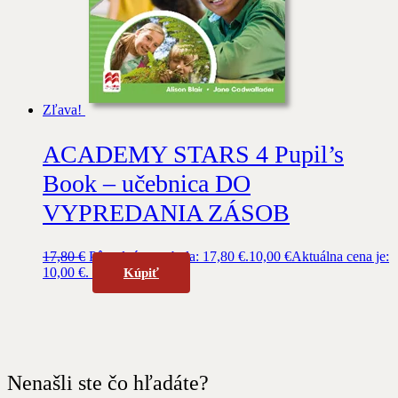
Zľava!
ACADEMY STARS 4 Pupil’s
Book – učebnica DO
VYPREDANIA ZÁSOB
17,80
€
Pôvodná cena bola: 17,80 €.
10,00
€
Aktuálna cena je:
10,00 €.
Kúpiť
Nenašli ste čo hľadáte?