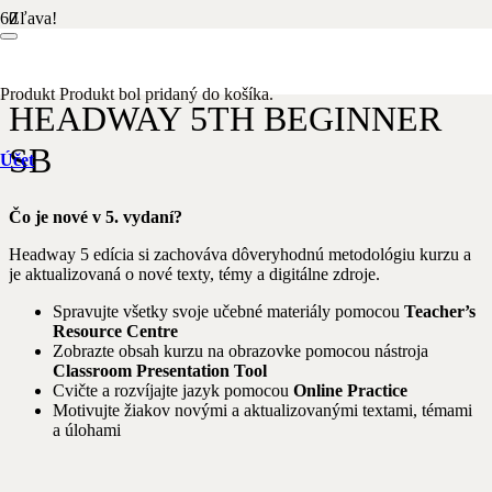
Zľava!
Domov
/
Anglický jazyk
/ HEADWAY 5TH BEGINNER SB
Produkt
Produkt
bol pridaný do košíka.
HEADWAY 5TH BEGINNER
SB
Účet
Čo je nové v 5. vydaní?
Headway 5 edícia si zachováva dôveryhodnú metodológiu kurzu a
je aktualizovaná o nové texty, témy a digitálne zdroje.
Spravujte všetky svoje učebné materiály pomocou
Teacher’s
Resource Centre
Zobrazte obsah kurzu na obrazovke pomocou nástroja
Classroom Presentation Tool
Cvičte a rozvíjajte jazyk pomocou
Online Practice
Motivujte žiakov novými a aktualizovanými textami, témami
a úlohami