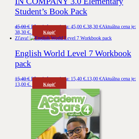
IN COMPANY 3.0 Elementary
Student’s Book Pack
45,00
€
Pôvodná cena bola: 45,00 €.
38,30
€
Aktuálna cena je:
38,30 €.
Kúpiť
Zľava!
English World Level 7 Workbook
pack
15,40
€
Pôvodná cena bola: 15,40 €.
13,00
€
Aktuálna cena je:
13,00 €.
Kúpiť