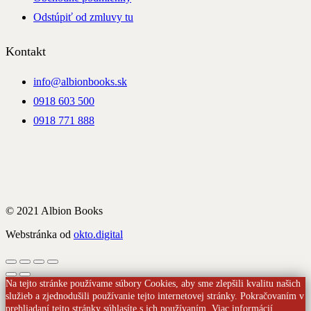
Odstúpiť od zmluvy tu
Kontakt
info@albionbooks.sk
0918 603 500
0918 771 888
© 2021 Albion Books
Webstránka od
okto.digital
Na tejto stránke používame súbory Cookies, aby sme zlepšili kvalitu našich
služieb a zjednodušili používanie tejto internetovej stránky. Pokračovaním v
prehliadaní tejto stránky súhlasíte s ich používaním.
Viac informácií