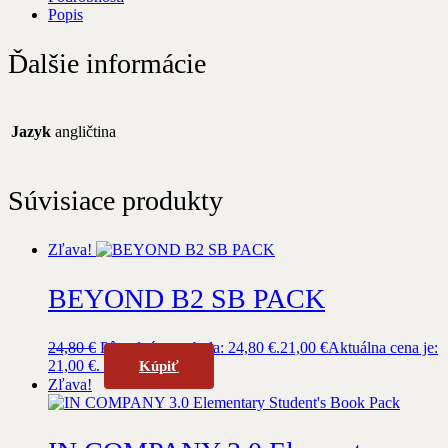
Popis
Ďalšie informácie
Jazyk
angličtina
Súvisiace produkty
Zľava!
BEYOND B2 SB PACK
24,80
€
Pôvodná cena bola: 24,80 €.
21,00
€
Aktuálna cena je:
21,00 €.
Kúpiť
Zľava!