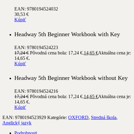
EAN: 9780194524032
30,53
€
Kúpiť
Headway 5th Beginner Workbook with Key
EAN: 9780194524223
17,24
€
Pôvodná cena bola: 17,24 €.
14,65
€
Aktuálna cena je:
14,65 €.
Kúpiť
Headway 5th Beginner Workbook without Key
EAN: 9780194524216
17,24
€
Pôvodná cena bola: 17,24 €.
14,65
€
Aktuálna cena je:
14,65 €.
Kúpiť
EAN:
9780194523929
Kategórie:
OXFORD
,
Stredná škola
,
Anglický jazyk
Podrobnosti