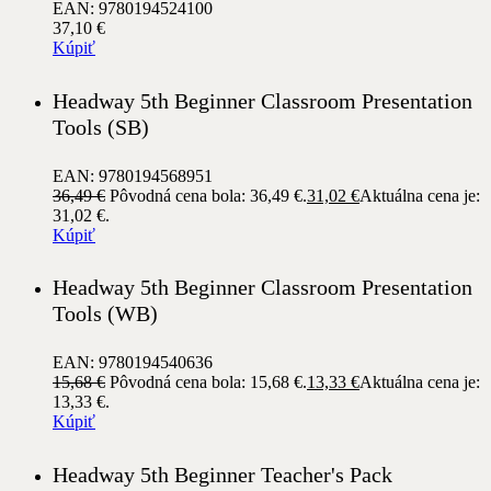
EAN: 9780194524100
37,10
€
Kúpiť
Headway 5th Beginner Classroom Presentation
Tools (SB)
EAN: 9780194568951
36,49
€
Pôvodná cena bola: 36,49 €.
31,02
€
Aktuálna cena je:
31,02 €.
Kúpiť
Headway 5th Beginner Classroom Presentation
Tools (WB)
EAN: 9780194540636
15,68
€
Pôvodná cena bola: 15,68 €.
13,33
€
Aktuálna cena je:
13,33 €.
Kúpiť
Headway 5th Beginner Teacher's Pack