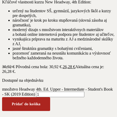
Kľúčové vlastnosti kurzu New Headway, 4th Edition:
určený na študentov SŠ, gymnázií, jazykových škôl a kurzy
pre dospelých,
náročnosť je krok po kroku stupňovaná (slovná zásoba aj
gramatika),
moderný dizajn s množstvom interaktívnych materiálov
a bohatá online internetová podpora pre študentov aj učiteľov,
vynikajúca príprava na maturitu z AJ a medzinárodné skúšky
z AJ,
jasné štruktúra gramatiky s bohatými cvičeniami,
pozornosť zameraná na neustálu komunikáciu a výslovnosť
bežného každodenného života.
30,92
€
Pôvodná cena bola: 30,92 €.
26,28
€
Aktuálna cena je:
26,28 €.
Dostupné na objednávku
množstvo Headway 4th. Ed. Upper - Intermediate - Student's Book
- SK (2019 Edition)
Pridať do košíka