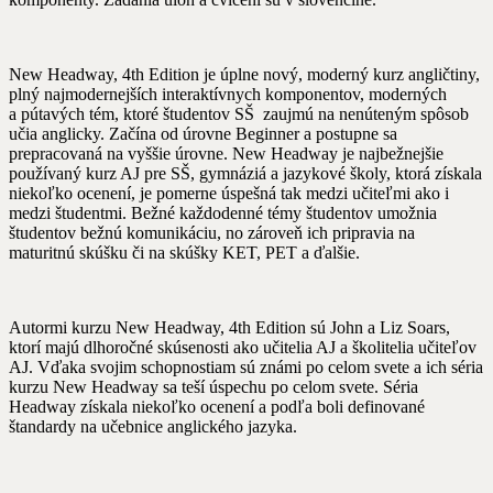
New Headway, 4th Edition je úplne nový, moderný kurz angličtiny,
plný najmodernejších interaktívnych komponentov, moderných
a pútavých tém, ktoré študentov SŠ zaujmú na nenúteným spôsob
učia anglicky. Začína od úrovne Beginner a postupne sa
prepracovaná na vyššie úrovne. New Headway je najbežnejšie
používaný kurz AJ pre SŠ, gymnáziá a jazykové školy, ktorá získala
niekoľko ocenení, je pomerne úspešná tak medzi učiteľmi ako i
medzi študentmi. Bežné každodenné témy študentov umožnia
študentov bežnú komunikáciu, no zároveň ich pripravia na
maturitnú skúšku či na skúšky KET, PET a ďalšie.
Autormi kurzu New Headway, 4th Edition sú John a Liz Soars,
ktorí majú dlhoročné skúsenosti ako učitelia AJ a školitelia učiteľov
AJ. Vďaka svojim schopnostiam sú známi po celom svete a ich séria
kurzu New Headway sa teší úspechu po celom svete. Séria
Headway získala niekoľko ocenení a podľa boli definované
štandardy na učebnice anglického jazyka.