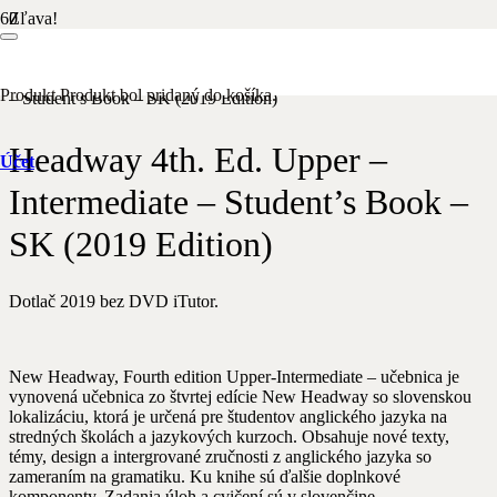
Zľava!
Domov
/
Anglický jazyk
/ Headway 4th. Ed. Upper – Intermediate
Produkt
Produkt
bol pridaný do košíka.
– Student’s Book – SK (2019 Edition)
Headway 4th. Ed. Upper –
Účet
Intermediate – Student’s Book –
SK (2019 Edition)
Dotlač 2019 bez DVD iTutor.
New Headway, Fourth edition Upper-Intermediate – učebnica je
vynovená učebnica zo štvrtej edície New Headway so slovenskou
lokalizáciu, ktorá je určená pre študentov anglického jazyka na
stredných školách a jazykových kurzoch. Obsahuje nové texty,
témy, design a intergrované zručnosti z anglického jazyka so
zameraním na gramatiku. Ku knihe sú ďalšie doplnkové
komponenty. Zadania úloh a cvičení sú v slovenčine.