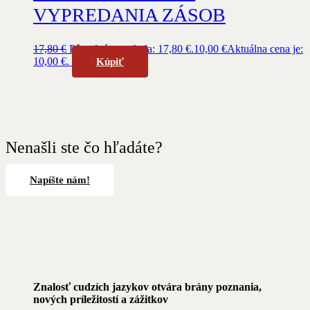
VYPREDANIA ZÁSOB
17,80
€
Pôvodná cena bola: 17,80 €.
10,00
€
Aktuálna cena je:
10,00 €.
Kúpiť
Nenašli ste čo hľadáte?
Napíšte nám!
Znalosť cudzích jazykov otvára brány poznania,
nových príležitostí a zážitkov