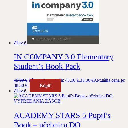
Zľava!
IN COMPANY 3.0 Elementary
Student’s Book Pack
45,00
€
Pôvodná cena bola: 45,00 €.
38,30
€
Aktuálna cena je:
38,30 €.
Kúpiť
Zľava!
ACADEMY STARS 5 Pupil’s
Book – učebnica DO