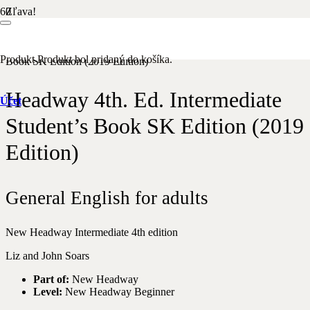
Zľava!
Domov
/
Anglický jazyk
/ Headway 4th. Ed. Intermediate Student’s
Produkt
Produkt
bol pridaný do košíka.
Book SK Edition (2019 Edition)
Headway 4th. Ed. Intermediate
Účet
Student’s Book SK Edition (2019
Edition)
General English for adults
New Headway Intermediate 4th edition
Liz and John Soars
Part of:
New Headway
Level:
New Headway Beginner