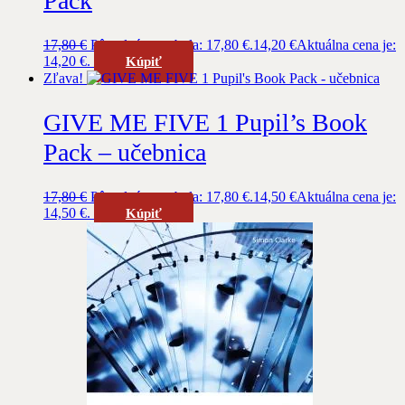
Pack
17,80
€
Pôvodná cena bola: 17,80 €.
14,20
€
Aktuálna cena je:
14,20 €.
Kúpiť
Zľava!
GIVE ME FIVE 1 Pupil’s Book
Pack – učebnica
17,80
€
Pôvodná cena bola: 17,80 €.
14,50
€
Aktuálna cena je:
14,50 €.
Kúpiť