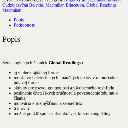
Cudzojazyčná Beletria
,
Macmillan Education
,
Global Readings
Macmillan
Popis
Podrobnosti
Popis
Séria anglických čítaniek
Global Readings :
aj v plne digitálnej forme
množstvo beletristických i náučných textov v mimoriadne
pútavej forme
aktivity pre rozvoj gramotnosti a všeobecného rozhľadu
posilnenie čitateľských zručností a povzbudenie záujmu o
čítanie
motivácia k rozmýšľaniu a sebareflexii
6 úrovní
možné použiť spolu s akýmkoľvek kurzom angličtiny