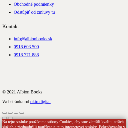
Obchodné podmienky
Odstúpiť od zmluvy tu
Kontakt
info@albionbooks.sk
0918 603 500
0918 771 888
© 2021 Albion Books
Webstránka od
okto.digital
Na tejto stránke používame súbory Cookies, aby sme zlepšili kvalitu našich
služieb a zjednodušili používanie tejto internetovej stránky. Pokračovaním v