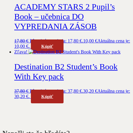
ACADEMY STARS 2 Pupil’s
Book – učebnica DO
VYPREDANIA ZÁSOB
17,80
€
Pôvodná cena bola: 17,80 €.
10,00
€
Aktuálna cena je:
10,00 €.
Kúpiť
Zľava!
Destination B2 Student’s Book
With Key pack
37,80
€
Pôvodná cena bola: 37,80 €.
30,20
€
Aktuálna cena je:
30,20 €.
Kúpiť