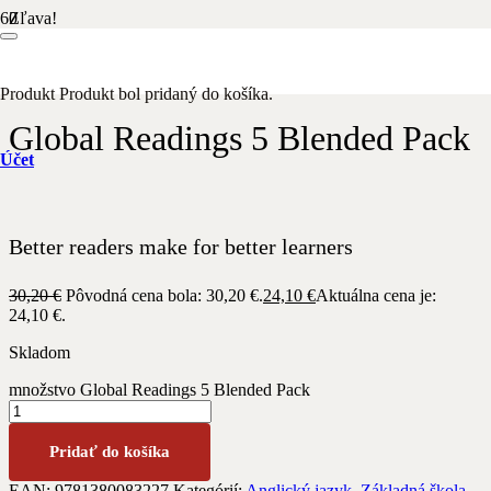
Zľava!
Domov
/
Anglický jazyk
/
Macmillan Education
/ Global Readings
5 Blended Pack
Produkt
Produkt
bol pridaný do košíka.
Global Readings 5 Blended Pack
Účet
Better readers make for better learners
30,20
€
Pôvodná cena bola: 30,20 €.
24,10
€
Aktuálna cena je:
24,10 €.
Skladom
množstvo Global Readings 5 Blended Pack
Pridať do košíka
EAN:
9781380083227
Kategórií:
Anglický jazyk
,
Základná škola
,