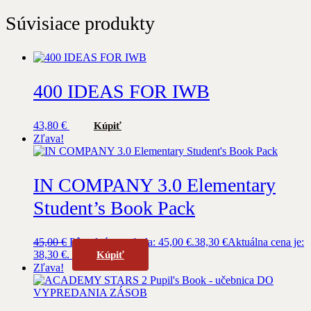
Súvisiace produkty
400 IDEAS FOR IWB
43,80
€
Kúpiť
Zľava!
IN COMPANY 3.0 Elementary
Student’s Book Pack
45,00
€
Pôvodná cena bola: 45,00 €.
38,30
€
Aktuálna cena je:
38,30 €.
Kúpiť
Zľava!