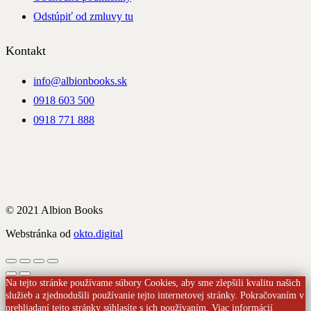
Odstúpiť od zmluvy tu
Kontakt
info@albionbooks.sk
0918 603 500
0918 771 888
© 2021 Albion Books
Webstránka od
okto.digital
Na tejto stránke používame súbory Cookies, aby sme zlepšili kvalitu našich
služieb a zjednodušili používanie tejto internetovej stránky. Pokračovaním v
prehliadaní tejto stránky súhlasíte s ich používaním.
Viac informácií