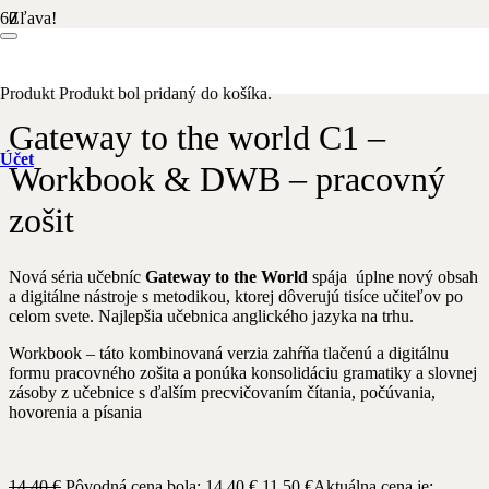
Zľava!
Domov
/
Anglický jazyk
/ Gateway to the world C1 – Workbook &
DWB – pracovný zošit
Produkt
Produkt
bol pridaný do košíka.
Gateway to the world C1 –
Účet
Workbook & DWB – pracovný
zošit
Nová séria učebníc
Gateway to the World
spája úplne nový obsah
a digitálne nástroje s metodikou, ktorej dôverujú tisíce učiteľov po
celom svete. Najlepšia učebnica anglického jazyka na trhu.
Workbook – táto kombinovaná verzia zahŕňa tlačenú a digitálnu
formu pracovného zošita a ponúka konsolidáciu gramatiky a slovnej
zásoby z učebnice s ďalším precvičovaním čítania, počúvania,
hovorenia a písania
14,40
€
Pôvodná cena bola: 14,40 €.
11,50
€
Aktuálna cena je: