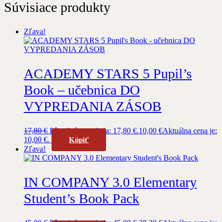
Súvisiace produkty
Zľava!
ACADEMY STARS 5 Pupil’s
Book – učebnica DO
VYPREDANIA ZÁSOB
17,80
€
Pôvodná cena bola: 17,80 €.
10,00
€
Aktuálna cena je:
10,00 €.
Kúpiť
Zľava!
IN COMPANY 3.0 Elementary
Student’s Book Pack