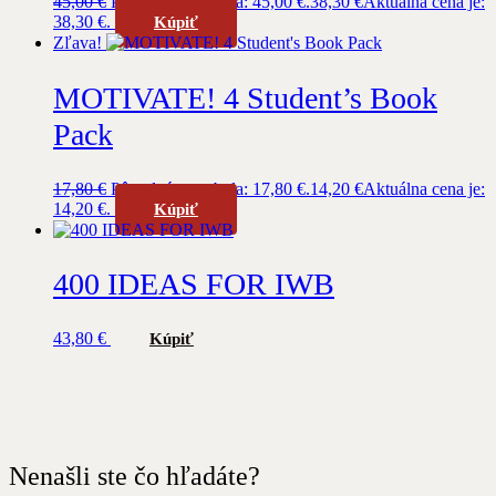
45,00
€
Pôvodná cena bola: 45,00 €.
38,30
€
Aktuálna cena je:
38,30 €.
Kúpiť
Zľava!
MOTIVATE! 4 Student’s Book
Pack
17,80
€
Pôvodná cena bola: 17,80 €.
14,20
€
Aktuálna cena je:
14,20 €.
Kúpiť
400 IDEAS FOR IWB
43,80
€
Kúpiť
Nenašli ste čo hľadáte?