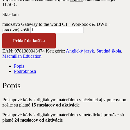
11,50 €.
Skladom
množstvo Gateway to the world C1 - Workbook & DWB -
pracovný zošit
Pridať do košíka
EAN:
9781380043474
Kategórie:
Anglický jazyk
,
Stredná škola
,
Macmillan Education
Popis
Podrobnosti
Popis
Prístupové kódy k digitálnym materiálom v učebnici aj v pracovnom
zošite sú platné
15 mesiacov od aktivácie
Prístupové kódy k digitálnym materiálom v metodickej príručke sú
platné
24 mesiacov od aktivácie