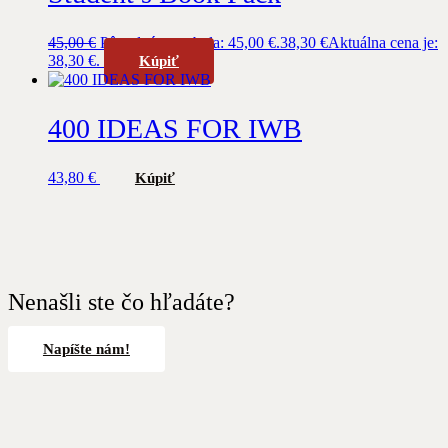
45,00
€
Pôvodná cena bola: 45,00 €.
38,30
€
Aktuálna cena je:
38,30 €.
Kúpiť
400 IDEAS FOR IWB
43,80
€
Kúpiť
Nenašli ste čo hľadáte?
Napíšte nám!