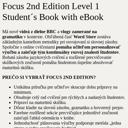
Focus 2nd Edition Level 1
Student´s Book with eBook
Má nové
videá z dielne BBC
a
vlogy zamerané na
gramatiku
v kontexte. Obľúbená časť
Word Store
zostáva
základným kameňom metodiky pri osvojovaní si slovnej zásoby.
Spoločne s online cvičeniami
pomáha učiteľom personalizovať
výučbu a zaisťuje tým kontinuálny rozvoj znalostí študentov
.
Bohatá zásoba jazykových cvičení a rozšírené precvičovanie
skúškových zručností pomáha študentom úspešne absolvovať
maturitnú skúšku.
PREČO SI VYBRAŤ FOCUS 2ND EDITION?
Unikátna príručka pre učiteľov skracuje dobu prípravy na
minimum.
Obsahuje celý rad cvičení pre rýchlych a nadaných študentov.
Pripraví na maturitnú skúšku.
Dôraz kladie na slovnú zásobu, gramatiku a hovorený prejav.
Farebne rozlíšené sekcie precvičujúce jednotlivé zručnosti
zaisťujú ľahkú orientáciu v knihe.
Jednoduchosť plánovania výučby podporuje metóda „jedna