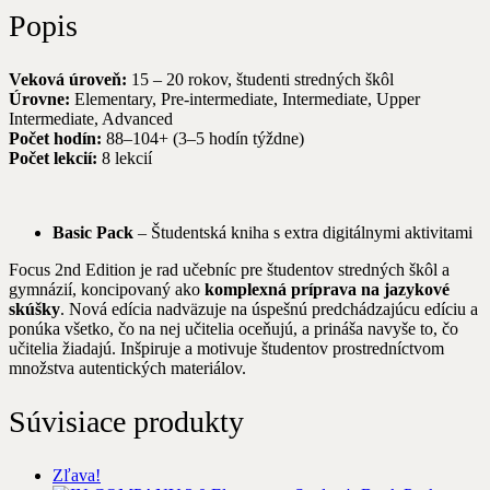
Popis
Veková úroveň:
15 – 20 rokov, študenti stredných škôl
Úrovne:
Elementary, Pre-intermediate, Intermediate, Upper
Intermediate, Advanced
Počet hodín:
88–104+ (3–5 hodín týždne)
Počet lekcií:
8 lekcií
Basic Pack
– Študentská kniha s extra digitálnymi aktivitami
Focus 2nd Edition je rad učebníc pre študentov stredných škôl a
gymnázií, koncipovaný ako
komplexná príprava na jazykové
skúšky
. Nová edícia nadväzuje na úspešnú predchádzajúcu edíciu a
ponúka všetko, čo na nej učitelia oceňujú, a prináša navyše to, čo
učitelia žiadajú. Inšpiruje a motivuje študentov prostredníctvom
množstva autentických materiálov.
Súvisiace produkty
Zľava!