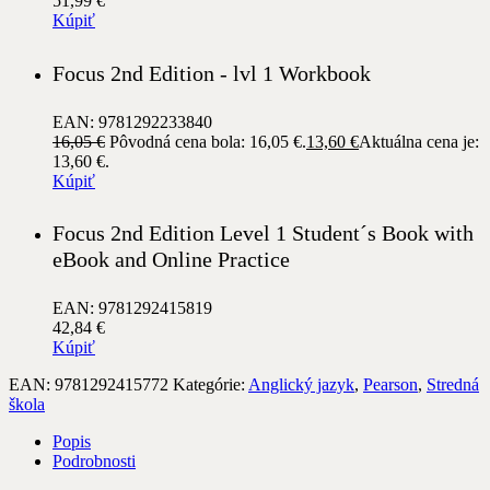
51,99
€
Kúpiť
Focus 2nd Edition - lvl 1 Workbook
EAN: 9781292233840
16,05
€
Pôvodná cena bola: 16,05 €.
13,60
€
Aktuálna cena je:
13,60 €.
Kúpiť
Focus 2nd Edition Level 1 Student´s Book with
eBook and Online Practice
EAN: 9781292415819
42,84
€
Kúpiť
EAN:
9781292415772
Kategórie:
Anglický jazyk
,
Pearson
,
Stredná
škola
Popis
Podrobnosti