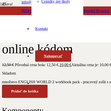
Cenníky pre školy
info@albionbooks.sk
Zľava!
0918 603 500
Dolná 23, 974 01 Banská Bystrica
Domov
/
Anglický jazyk
/ ENGLISH WORLD 2 workbook pack – pra
0918 771 888
Kontakt
ENGLISH WORLD 2 w
online kódom
Nakupovať
12,50
€
Pôvodná cena bola: 12,50 €.
10,00
€
Aktuálna cena je: 10,00 €
Skladom
množstvo ENGLISH WORLD 2 workbook pack - pracovný zošit s o
Pridať do košíka
Komponenty