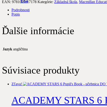
Účet
EAN:
9781035117178
Kategórie:
Základná škola
,
Macmillan Educat
Podrobnosti
Popis
Ďalšie informácie
Jazyk
angličtina
Súvisiace produkty
Zľava!
ACADEMY STARS 6 Pu