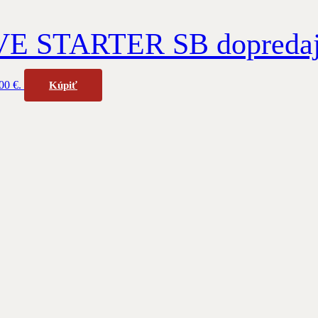
E STARTER SB dopreda
00 €.
Kúpiť