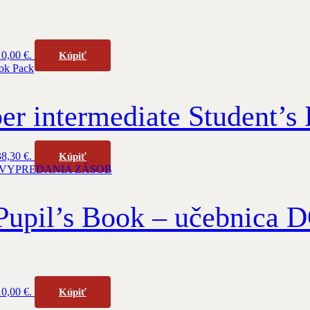
10,00 €.
Kúpiť
 intermediate Student’s
38,30 €.
Kúpiť
pil’s Book – učebnic
10,00 €.
Kúpiť