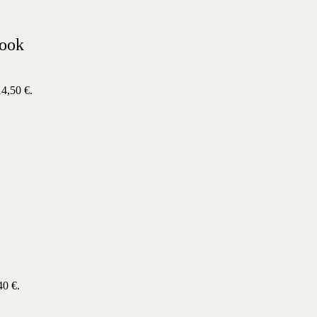
ook
14,50 €.
40 €.