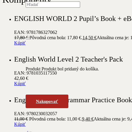
ENGLISH WORLD 2 Pupil’s Book + eB
EAN: 9781786327062
17,80
€
Pôvodná cena bola: 17,80 €.
14,50
€
Aktuálna cena je: 
Kúpiť
English World Level 2 Teacher's Pack
Produkt
Produkt
bol pridaný do košíka.
EAN: 9781035117550
42,60
€
Kúpiť
English World 2 Grammar Practice Book
Nakupovať
EAN: 9780230032057
11,00
€
Pôvodná cena bola: 11,00 €.
9,40
€
Aktuálna cena je: 9,
Kúpiť