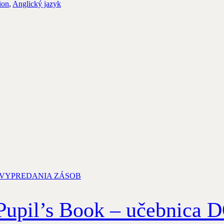
ion
,
Anglický jazyk
pil’s Book – učebnic