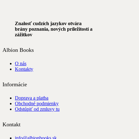
Znalosť cudzích jazykov otvára
brány poznania, nových príležitostí a
zážitkov
Albion Books
O nás
Kontakty
Informácie
Doprava a platba
Obchodné podmienky
Odstúpiť od zmluvy tu
Kontakt
info@albionbooks.sk