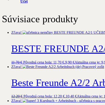
Účet
Súvisiace produkty
Zľava!
BESTE FREUNDE A2/1
11,70
€
Pôvodná cena bola: 11,70 €.
9,90
€
Aktuálna cena je: 9,
Zľava!
Beste Freunde A2/2 Arb
12,20
€
Pôvodná cena bola: 12,20 €.
10,40
€
Aktuálna cena je: 
Zľava!