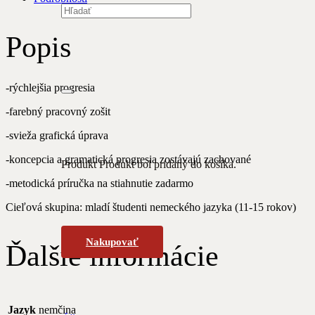
Popis
-rýchlejšia progresia
-farebný pracovný zošit
-svieža grafická úprava
-koncepcia a gramatická progresia zostávajú zachované
Produkt
Produkt
bol pridaný do košíka.
-metodická príručka na stiahnutie zadarmo
Cieľová skupina: mladí študenti nemeckého jazyka (11-15 rokov)
Nakupovať
Ďalšie informácie
Jazyk
nemčina