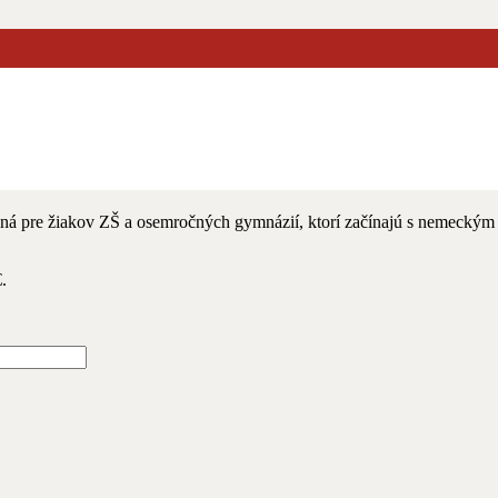
uch – Pracovný zošit
čená pre žiakov ZŠ a osemročných gymnázií, ktorí začínajú s nemecký
.