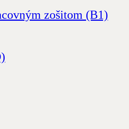
racovným zošitom (B1)
)