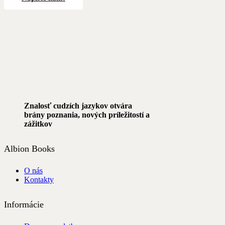
Znalosť cudzích jazykov otvára
brány poznania, nových príležitostí a
zážitkov
Albion Books
O nás
Kontakty
Informácie