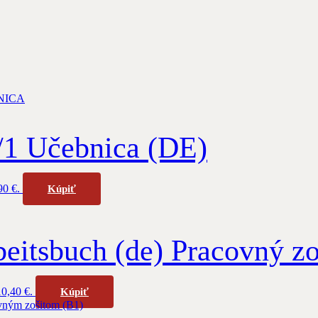
 Učebnica (DE)
90 €.
Kúpiť
eitsbuch (de) Pracovný zo
10,40 €.
Kúpiť