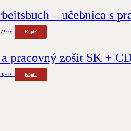
rbeitsbuch – učebnica s p
17,90 €.
Kúpiť
 a pracovný zošit SK + CD
20,70 €.
Kúpiť