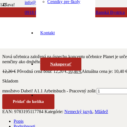
Cenníky pre školy
info@albionbooks.sk
Zľava!
0918 603 500
Dolná 23, 974 01 Banská Bystrica
Domov
/
Nemecký jazyk
/ Dabei! A1.1 Arbeitsbuch – Pracovný zošit
0918 771 888
Kontakt
Dabei! A1.1 Arbeitsb
Nová učebnica založená na úspechu konceptu učebnice Planet je ur
nemčiny ako druhého jazyka (náročná)
Nakupovať
12,20
€
Pôvodná cena bola: 12,20 €.
10,40
€
Aktuálna cena je: 10,40 €
Skladom
množstvo Dabei! A1.1 Arbeitsbuch - Pracovný zošit
Pridať do košíka
EAN:
9783195117784
Kategórie:
Nemecký jazyk
,
Mládež
Popis
Podrobnosti