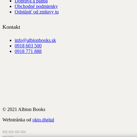
Doprava a platba
Obchodné podmienky
Odstúpiť od zmluvy tu
Kontakt
info@albionbooks.sk
0918 603 500
0918 771 888
© 2021 Albion Books
Webstránka od
okto.digital