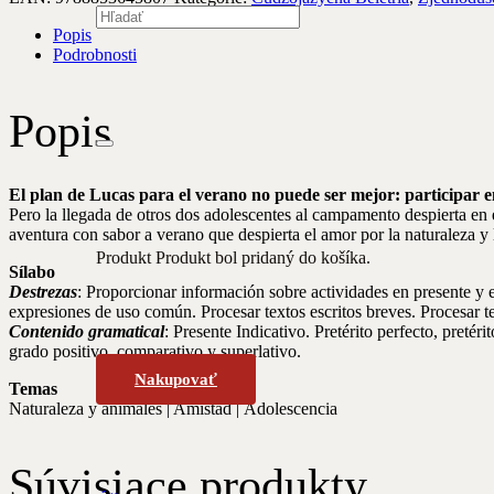
Popis
Podrobnosti
Popis
El plan de Lucas para el verano no puede ser mejor: participar 
Pero la llegada de otros dos adolescentes al campamento despierta e
aventura con sabor a verano que despierta el amor por la naturaleza y 
Produkt
Produkt
bol pridaný do košíka.
Sílabo
Destrezas
: Proporcionar información sobre actividades en presente y 
expresiones de uso común. Procesar textos escritos breves. Procesar te
Contenido gramatical
: Presente Indicativo. Pretérito perfecto, pretér
grado positivo, comparativo y superlativo.
Nakupovať
Temas
Naturaleza y animales | Amistad | Adolescencia
Súvisiace produkty