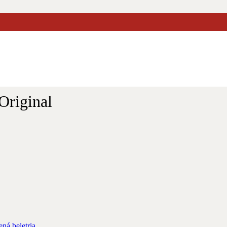
 (ESP)
 Original
ná beletria