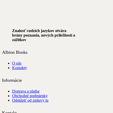
Znalosť cudzích jazykov otvára
brány poznania, nových príležitostí a
zážitkov
Albion Books
O nás
Kontakty
Informácie
Doprava a platba
Obchodné podmienky
Odstúpiť od zmluvy tu
Kontakt