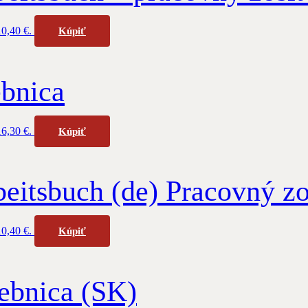
10,40 €.
Kúpiť
ebnica
16,30 €.
Kúpiť
eitsbuch (de) Pracovný zo
10,40 €.
Kúpiť
ebnica (SK)