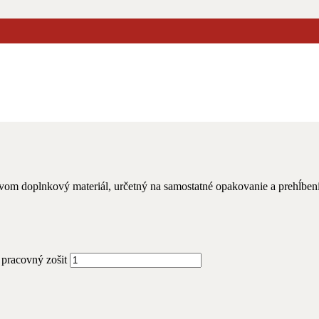
 Audios online – pracovný zošit
+ Zusatzmaterial mit
vom doplnkový materiál, určetný na samostatné opakovanie a prehĺbeni
pracovný zošit