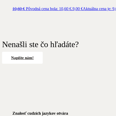
10,60
€
Pôvodná cena bola: 10,60 €.
9,00
€
Aktuálna cena je: 9,
Nenašli ste čo hľadáte?
Napíšte nám!
Znalosť cudzích jazykov otvára