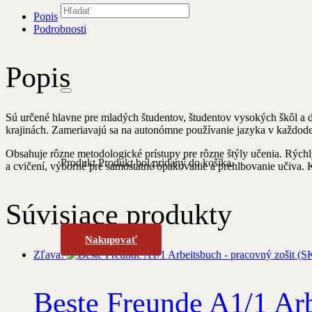
Popis
Podrobnosti
Popis
Sú určené hlavne pre mladých študentov, študentov vysokých škôl a 
krajinách. Zameriavajú sa na autonómne používanie jazyka v každoden
Obsahuje rôzne metodologické prístupy pre rôzne štýly učenia. Rých
Produkt
Produkt
bol pridaný do košíka.
a cvičení, výborné pre samostatné opakovanie a prehlbovanie učiva.
Súvisiace produkty
Nakupovať
Zľava!
Beste Freunde A1/1 Arb