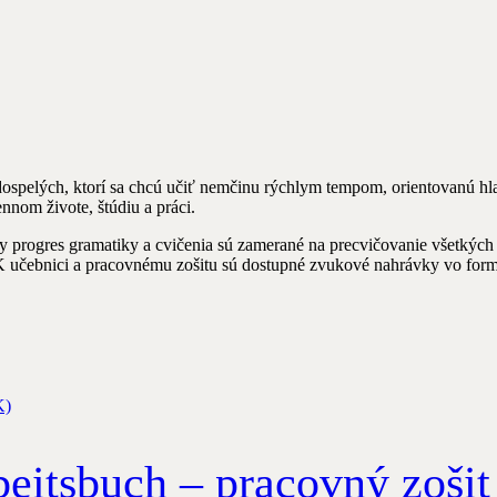
dospelých, ktorí sa chcú učiť nemčinu rýchlym tempom, orientovanú h
nom živote, štúdiu a práci.
ly progres gramatiky a cvičenia sú zamerané na precvičovanie všetký
 K učebnici a pracovnému zošitu sú dostupné zvukové nahrávky vo form
eitsbuch – pracovný zošit