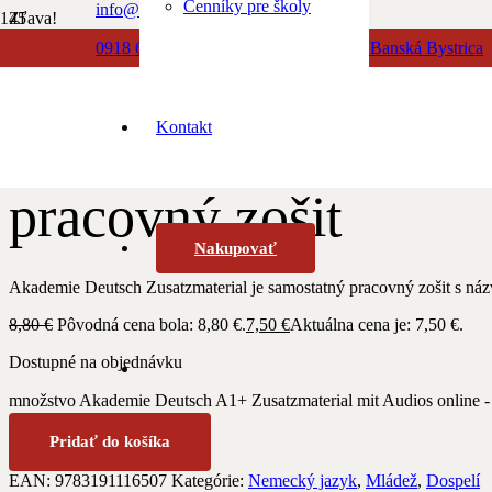
Cenníky pre školy
info@albionbooks.sk
Zľava!
0918 603 500
Dolná 23, 974 01 Banská Bystrica
Domov
/
Nemecký jazyk
/ Akademie Deutsch A1+ Zusatzmaterial mit
0918 771 888
Kontakt
Akademie Deutsch A1
pracovný zošit
Nakupovať
Akademie Deutsch Zusatzmaterial je
samostatný pracovný zošit s náz
8,80
€
Pôvodná cena bola: 8,80 €.
7,50
€
Aktuálna cena je: 7,50 €.
Dostupné na objednávku
množstvo Akademie Deutsch A1+ Zusatzmaterial mit Audios online - 
Pridať do košíka
EAN:
9783191116507
Kategórie:
Nemecký jazyk
,
Mládež
,
Dospelí