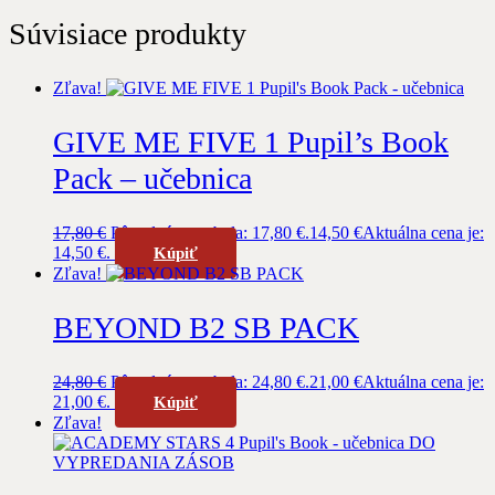
Súvisiace produkty
Zľava!
GIVE ME FIVE 1 Pupil’s Book
Pack – učebnica
17,80
€
Pôvodná cena bola: 17,80 €.
14,50
€
Aktuálna cena je:
14,50 €.
Kúpiť
Zľava!
BEYOND B2 SB PACK
24,80
€
Pôvodná cena bola: 24,80 €.
21,00
€
Aktuálna cena je:
21,00 €.
Kúpiť
Zľava!