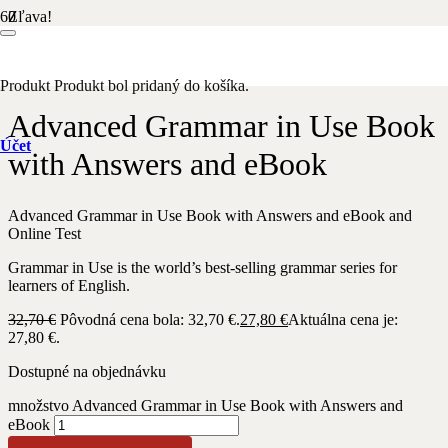
Zľava!
Domov
/
Anglický jazyk
/ Advanced Grammar in Use Book with
Answers and eBook
Produkt
Produkt
bol pridaný do košíka.
Advanced Grammar in Use Book
Účet
with Answers and eBook
Advanced Grammar in Use Book with Answers and eBook and
Online Test
Grammar in Use is the world’s best-selling grammar series for
learners of English.
32,70
€
Pôvodná cena bola: 32,70 €.
27,80
€
Aktuálna cena je:
27,80 €.
Dostupné na objednávku
množstvo Advanced Grammar in Use Book with Answers and
eBook