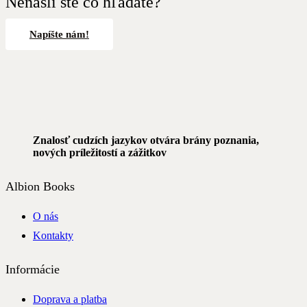
Nenašli ste čo hľadáte?
Napíšte nám!
Znalosť cudzích jazykov otvára brány poznania,
nových príležitostí a zážitkov
Albion Books
O nás
Kontakty
Informácie
Doprava a platba