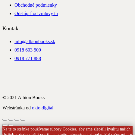
Obchodné podmienky
Odstúpiť od zmluvy tu
Kontakt
info@albionbooks.sk
0918 603 500
0918 771 888
© 2021 Albion Books
Webstránka od
okto.digital
Na tejto stránke používame súbory Cookies, aby sme zlepšili kvalitu našich
služieb a zjednodušili používanie tejto internetovej stránky. Pokračovaním v