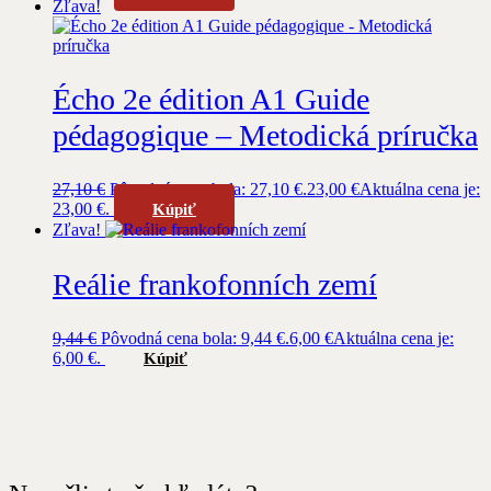
Zľava!
Écho 2e édition A1 Guide
pédagogique – Metodická príručka
27,10
€
Pôvodná cena bola: 27,10 €.
23,00
€
Aktuálna cena je:
23,00 €.
Kúpiť
Zľava!
Reálie frankofonních zemí
9,44
€
Pôvodná cena bola: 9,44 €.
6,00
€
Aktuálna cena je:
6,00 €.
Kúpiť