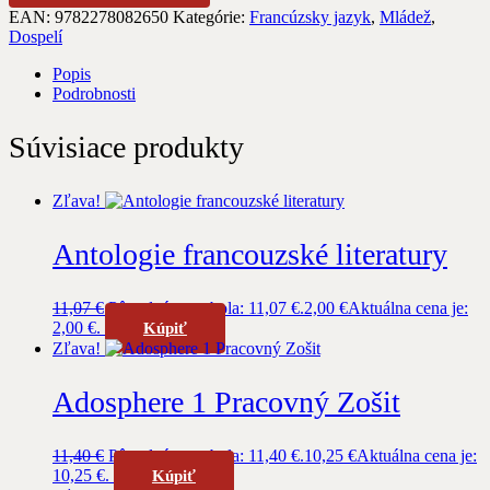
EAN:
9782278082650
Kategórie:
Francúzsky jazyk
,
Mládež
,
Dospelí
Popis
Podrobnosti
Súvisiace produkty
Zľava!
Antologie francouzské literatury
11,07
€
Pôvodná cena bola: 11,07 €.
2,00
€
Aktuálna cena je:
2,00 €.
Kúpiť
Zľava!
Adosphere 1 Pracovný Zošit
11,40
€
Pôvodná cena bola: 11,40 €.
10,25
€
Aktuálna cena je:
10,25 €.
Kúpiť