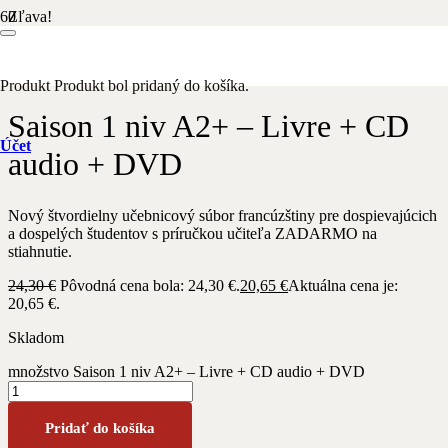
Zľava!
Domov
/
Francúzsky jazyk
/ Saison 1 niv A2+ – Livre + CD audio
+ DVD
Produkt
Produkt
bol pridaný do košíka.
Saison 1 niv A2+ – Livre + CD
Účet
audio + DVD
Nový štvordielny učebnicový súbor francúzštiny pre dospievajúcich
a dospelých študentov s príručkou učiteľa ZADARMO na
stiahnutie.
24,30
€
Pôvodná cena bola: 24,30 €.
20,65
€
Aktuálna cena je:
20,65 €.
Skladom
množstvo Saison 1 niv A2+ – Livre + CD audio + DVD
Pridať do košíka