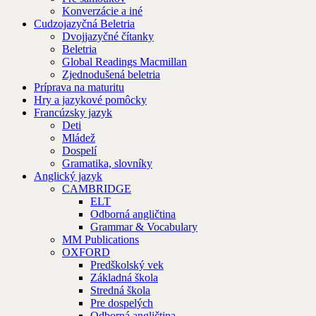
Konverzácie a iné
Cudzojazyčná Beletria
Dvojjazyčné čítanky
Beletria
Global Readings Macmillan
Zjednodušená beletria
Príprava na maturitu
Hry a jazykové pomôcky
Francúzsky jazyk
Deti
Mládež
Dospelí
Gramatika, slovníky
Anglický jazyk
CAMBRIDGE
ELT
Odborná angličtina
Grammar & Vocabulary
MM Publications
OXFORD
Predškolský vek
Základná škola
Stredná škola
Pre dospelých
Odborná angličtina