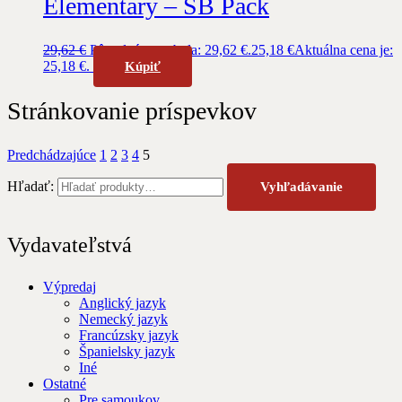
Elementary – SB Pack
29,62
€
Pôvodná cena bola: 29,62 €.
25,18
€
Aktuálna cena je:
25,18 €.
Kúpiť
Stránkovanie príspevkov
Predchádzajúce
1
2
3
4
5
Hľadať:
Vyhľadávanie
Vydavateľstvá
Výpredaj
Anglický jazyk
Nemecký jazyk
Francúzsky jazyk
Španielsky jazyk
Iné
Ostatné
Pre samoukov