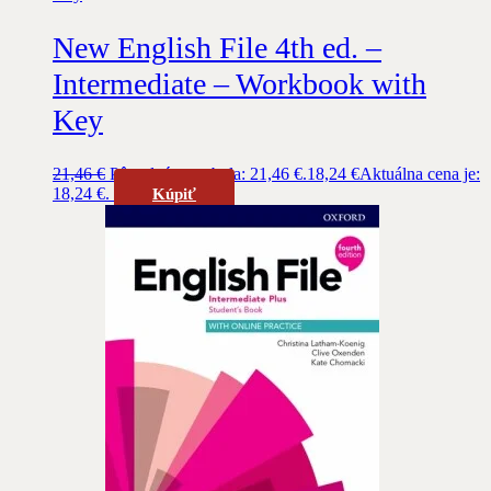
New English File 4th ed. –
Intermediate – Workbook with
Key
21,46
€
Pôvodná cena bola: 21,46 €.
18,24
€
Aktuálna cena je:
18,24 €.
Kúpiť