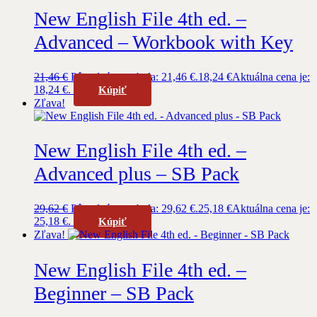
New English File 4th ed. –
Advanced – Workbook with Key
21,46
€
Pôvodná cena bola: 21,46 €.
18,24
€
Aktuálna cena je:
18,24 €.
Kúpiť
Zľava!
New English File 4th ed. –
Advanced plus – SB Pack
29,62
€
Pôvodná cena bola: 29,62 €.
25,18
€
Aktuálna cena je:
25,18 €.
Kúpiť
Zľava!
New English File 4th ed. –
Beginner – SB Pack