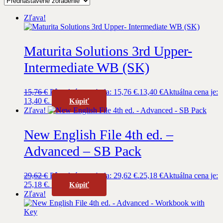
Zľava!
Maturita Solutions 3rd Upper-
Intermediate WB (SK)
15,76
€
Pôvodná cena bola: 15,76 €.
13,40
€
Aktuálna cena je:
13,40 €.
Kúpiť
Zľava!
New English File 4th ed. –
Advanced – SB Pack
29,62
€
Pôvodná cena bola: 29,62 €.
25,18
€
Aktuálna cena je:
25,18 €.
Kúpiť
Zľava!