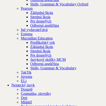
Skills, Grammar & Vocabulary Oxford
Pearson
Základná škola
Stredná škola
Pre dospelých
Odborná angličtina
Iné vydavateľstvá
Enigma
Macmillan Education
Predškolský vek
Základná škola
Stredná škola
Pre dospelých
Jazykové skúšky MCM
Odborná angličtina
Skills, Grammar & Vocabulary
TakTik
Juvenia
ELi
Nemecký jazyk
Dospelí
Gramatika, slovníky
Deti
Mládež