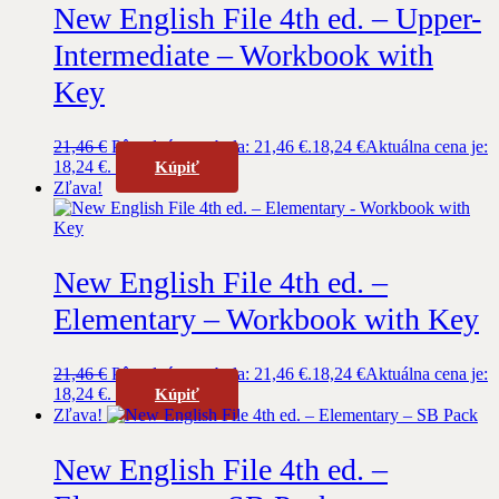
New English File 4th ed. – Upper-
Intermediate – Workbook with
Key
21,46
€
Pôvodná cena bola: 21,46 €.
18,24
€
Aktuálna cena je:
18,24 €.
Kúpiť
Zľava!
New English File 4th ed. –
Elementary – Workbook with Key
21,46
€
Pôvodná cena bola: 21,46 €.
18,24
€
Aktuálna cena je:
18,24 €.
Kúpiť
Zľava!
New English File 4th ed. –