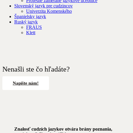
Profesne zamerané jazykové učebnice
Slovenský jazyk pre cudzincov
Univerzita Komenského
Španielsky jazyk
Ruský jazyk
FRAUS
Klett
Nenašli ste čo hľadáte?
Napíšte nám!
Znalosť cudzích jazykov otvára brány poznania,