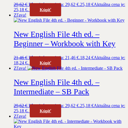
29,62
€
Pôvodná cena bola: 29,62 €.
25,18
€
Aktuálna cena je:
25,18 €.
Kúpiť
Zľava!
New English File 4th ed. –
Beginner – Workbook with Key
21,46
€
Pôvodná cena bola: 21,46 €.
18,24
€
Aktuálna cena je:
18,24 €.
Kúpiť
Zľava!
New English File 4th ed. –
Intermediate – SB Pack
29,62
€
Pôvodná cena bola: 29,62 €.
25,18
€
Aktuálna cena je:
25,18 €.
Kúpiť
Zľava!