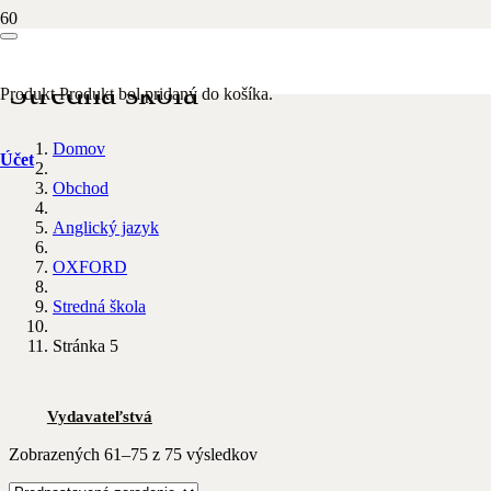
Stredná škola
Produkt
Produkt
bol pridaný do košíka.
Domov
Účet
Obchod
Anglický jazyk
OXFORD
Stredná škola
Stránka 5
Vydavateľstvá
Zobrazených 61–75 z 75 výsledkov