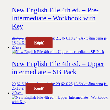
New English File 4th ed. – Pre-
Intermediate – Workbook with
Key
21,46
€
Pôvodná cena bola: 21,46 €.
18,24
€
Aktuálna cena je:
18,24 €.
Kúpiť
Zľava!
New English File 4th ed. – Upper
intermediate – SB Pack
29,62
€
Pôvodná cena bola: 29,62 €.
25,18
€
Aktuálna cena je:
25,18 €.
Kúpiť
Zľava!